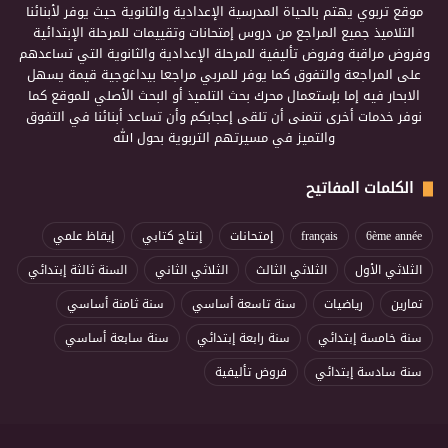
موقع تربوي يهتم بالحياة المدرسية الإعدادية والثانوية حيث يوفر لأبنائنا
التلاميذ جميع المراجع من دروس إمتحانات وتقييمات للمرحلة الإبتدائية
وفروض مراقبة وفروض تأليفية للمرحلة الإعدادية والثانوية التي تساعدهم
على المراجعة والتفوق كما يوفر للمربي مراجعا بيداغوجية قيمة يسهل
الابحار فيه إما بإستعمال محرك بحث التلميذ أو البحث الأصلي للموقع كما
نوفر خدمات أخرى نتمنى أن تلقى إعجابكم وأن تساعد أبنائنا في التفوق
والتميز في مسيرتهم التربوية بحول الله
الكلمات المفاتيح
6ème année
français
إمتحانات
إنتاج كتابي
إيقاظ علمي
الثلاثي الأول
الثلاثي الثالث
الثلاثي الثاني
السنة ثالثة إبتدائي
تمارين
رياضيات
سنة تاسعة أساسي
سنة ثامنة أساسي
سنة خامسة إبتدائي
سنة رابعة إبتدائي
سنة سابعة أساسي
سنة سادسة إبتدائي
فروض تأليفية