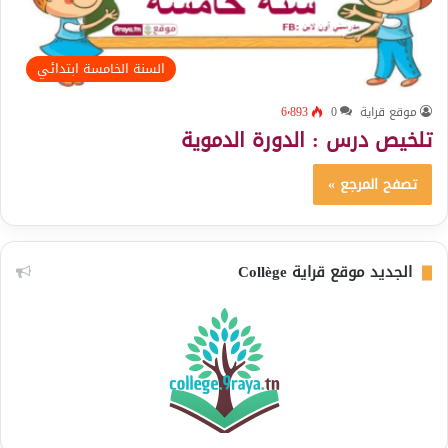
السنة الخامسة ابتدائي
موقع قراية
0
6٬893
تلخيص درس : الدورة الدموية
تصفح المرجع »
الجديد موقع قراية Collège