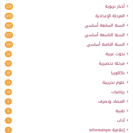
أخبار تربوية
226
المرحلة الإعدادية
470
السنة السابعة أساسي
167
السنة التاسعة أساسي
157
السنة الثامنة أساسي
145
بحوث عربية
54
مرحلة تحضيرية
33
باكالوريا
49
علوم تجريبية
14
رياضيات
10
اقتصاد وتصرف
8
تقنية
6
آداب
5
إعلامية
informatique
2