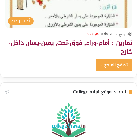
أخبار تربوية
موقع قراية
0
12٬566
تمارين : أمام-وراء, فوق-تحت, يمين-يسار, داخل-
خارج
تصفح المرجع »
الجديد موقع قراية Collège