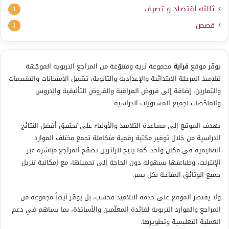
ثالثة إقتصاد و تصرف
1
قصص
1
يوفّر موقع
قراية
مجموعة ثرية ومتنوّعة من المراجع التربوية الموجّهة
لتلاميذ المرحلة الابتدائية والإعدادية والثانوية، تشمل الامتحانات والتقييمات
والتمارين، إضافة إلى فروض المراقبة والفروض التأليفية والدروس
والملخّصات لجميع المستويات الدراسية.
يهدف الموقع إلى مساعدة التلاميذ والأولياء على تحقيق أفضل النتائج
الدراسية من خلال توفير مكتبة رقمية متكاملة تجمع مختلف الموارد
التعليمية في مكان واحد. كما يتيح للزائرين تصفّح المراجع مباشرة عبر
الإنترنت، وطباعتها بسهولة دون الحاجة إلى تحميلها، مع إمكانية تنزيل
جميع الوثائق المتاحة بكل يسر.
ولا يقتصر الموقع على خدمة التلاميذ فحسب، بل يوفّر أيضاً مجموعة من
المراجع والموارد التربوية لفائدة المعلّمين والأساتذة، بما يساهم في دعم
العملية التعليمية وتطويرها.