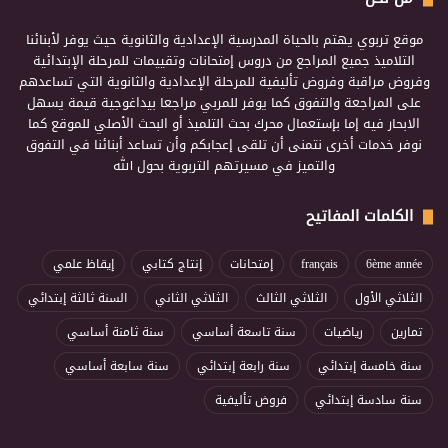
موقع تربوي يهتم بالحياة المدرسية الإعدادية والثانوية حيث يوفر لأبنائنا
التلاميذ جميع المراجع من دروس إمتحانات وتقييمات للمرحلة الإبتدائية
وفروض مراقبة وفروض تأليفية للمرحلة الإعدادية والثانوية التي تساعدهم
على المراجعة والتفوق كما يوفر للمربي مراجعا بيداغوجية قيمة يسهل
الابحار فيه إما بإستعمال محرك بحث التلميذ أو البحث الأصلي للموقع كما
نوفر خدمات أخرى نتمنى أن تلقى إعجابكم وأن تساعد أبنائنا في التفوق
والتميز في مسيرتهم التربوية بحول الله
الكلمات المفاتيح
6ème année
français
إمتحانات
إنتاج كتابي
إيقاظ علمي
الثلاثي الأول
الثلاثي الثالث
الثلاثي الثاني
السنة ثالثة إبتدائي
تمارين
رياضيات
سنة تاسعة أساسي
سنة ثامنة أساسي
سنة خامسة إبتدائي
سنة رابعة إبتدائي
سنة سابعة أساسي
سنة سادسة إبتدائي
فروض تأليفية