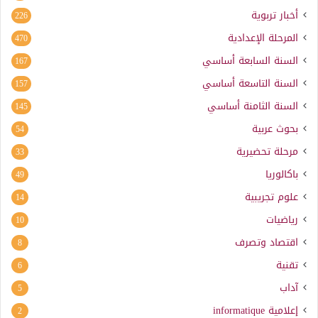
أخبار تربوية
226
المرحلة الإعدادية
470
السنة السابعة أساسي
167
السنة التاسعة أساسي
157
السنة الثامنة أساسي
145
بحوث عربية
54
مرحلة تحضيرية
33
باكالوريا
49
علوم تجريبية
14
رياضيات
10
اقتصاد وتصرف
8
تقنية
6
آداب
5
إعلامية
informatique
2