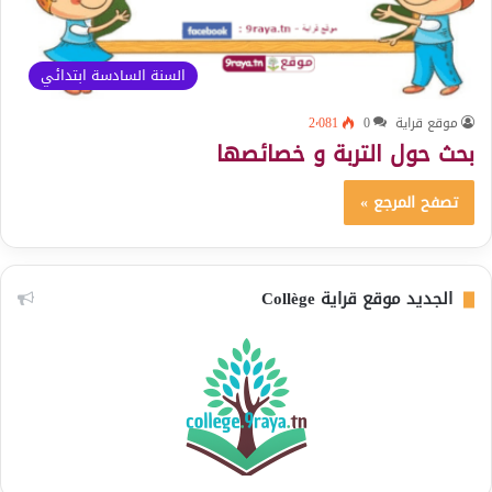
السنة السادسة ابتدائي
موقع قراية
0
2٬081
بحث حول التربة و خصائصها
تصفح المرجع »
الجديد موقع قراية Collège