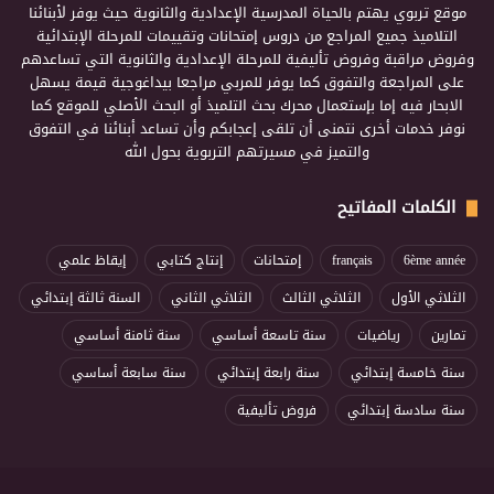
موقع تربوي يهتم بالحياة المدرسية الإعدادية والثانوية حيث يوفر لأبنائنا
التلاميذ جميع المراجع من دروس إمتحانات وتقييمات للمرحلة الإبتدائية
وفروض مراقبة وفروض تأليفية للمرحلة الإعدادية والثانوية التي تساعدهم
على المراجعة والتفوق كما يوفر للمربي مراجعا بيداغوجية قيمة يسهل
الابحار فيه إما بإستعمال محرك بحث التلميذ أو البحث الأصلي للموقع كما
نوفر خدمات أخرى نتمنى أن تلقى إعجابكم وأن تساعد أبنائنا في التفوق
والتميز في مسيرتهم التربوية بحول الله
الكلمات المفاتيح
6ème année
français
إمتحانات
إنتاج كتابي
إيقاظ علمي
الثلاثي الأول
الثلاثي الثالث
الثلاثي الثاني
السنة ثالثة إبتدائي
تمارين
رياضيات
سنة تاسعة أساسي
سنة ثامنة أساسي
سنة خامسة إبتدائي
سنة رابعة إبتدائي
سنة سابعة أساسي
سنة سادسة إبتدائي
فروض تأليفية