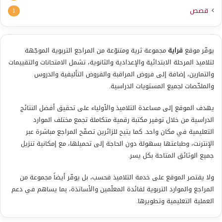
قصص
1
يوفّر موقع
قراية
مجموعة ثرية ومتنوّعة من المراجع التربوية الموجّهة
لتلاميذ المرحلة الابتدائية والإعدادية والثانوية، تشمل الامتحانات والتقييمات
والتمارين، إضافة إلى فروض المراقبة والفروض التأليفية والدروس
والملخّصات لجميع المستويات الدراسية.
يهدف الموقع إلى مساعدة التلاميذ والأولياء على تحقيق أفضل النتائج
الدراسية من خلال توفير مكتبة رقمية متكاملة تجمع مختلف الموارد
التعليمية في مكان واحد. كما يتيح للزائرين تصفّح المراجع مباشرة عبر
الإنترنت، وطباعتها بسهولة دون الحاجة إلى تحميلها، مع إمكانية تنزيل
جميع الوثائق المتاحة بكل يسر.
ولا يقتصر الموقع على خدمة التلاميذ فحسب، بل يوفّر أيضاً مجموعة من
المراجع والموارد التربوية لفائدة المعلّمين والأساتذة، بما يساهم في دعم
العملية التعليمية وتطويرها.