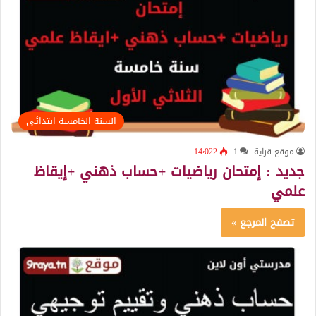
السنة الخامسة ابتدائي
موقع قراية
1
14٬022
جديد : إمتحان رياضيات +حساب ذهني +إيقاظ
علمي
تصفح المرجع »