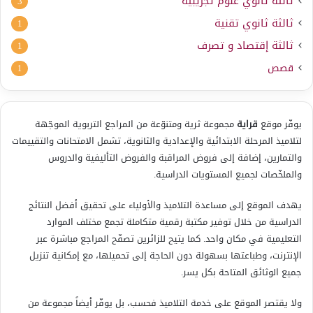
ثالثة ثانوي علوم تجريبية
3
ثالثة ثانوي تقنية
1
ثالثة إقتصاد و تصرف
1
قصص
1
يوفّر موقع
قراية
مجموعة ثرية ومتنوّعة من المراجع التربوية الموجّهة
لتلاميذ المرحلة الابتدائية والإعدادية والثانوية، تشمل الامتحانات والتقييمات
والتمارين، إضافة إلى فروض المراقبة والفروض التأليفية والدروس
والملخّصات لجميع المستويات الدراسية.
يهدف الموقع إلى مساعدة التلاميذ والأولياء على تحقيق أفضل النتائج
الدراسية من خلال توفير مكتبة رقمية متكاملة تجمع مختلف الموارد
التعليمية في مكان واحد. كما يتيح للزائرين تصفّح المراجع مباشرة عبر
الإنترنت، وطباعتها بسهولة دون الحاجة إلى تحميلها، مع إمكانية تنزيل
جميع الوثائق المتاحة بكل يسر.
ولا يقتصر الموقع على خدمة التلاميذ فحسب، بل يوفّر أيضاً مجموعة من