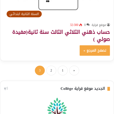
السنة الثانية ابتدائي
موقع قراية
0
32٬300
حساب ذهني الثلاثي الثالث سنة ثانية(مفيدة
صولي )
تصفح المرجع »
3
2
1
«
الجديد موقع قراية Collège