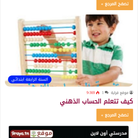
تصفح المرجع »
السنة الرابعة ابتدائي
موقع قراية
1
9٬369
كيف تتعلم الحساب الذهني
تصفح المرجع »