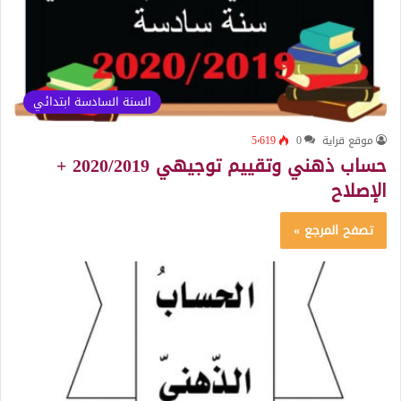
السنة السادسة ابتدائي
موقع قراية
0
5٬619
حساب ذهني وتقييم توجيهي 2020/2019 +
الإصلاح
تصفح المرجع »