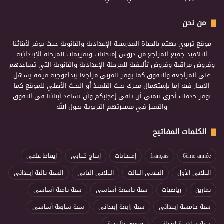
من نحن
موقع تربوي يهتم بالحياة المدرسية الإعدادية والثانوية حيث يوفر لأبنائنا
التلاميذ جميع المراجع من دروس إمتحانات وتقييمات للمرحلة الإبتدائية
وفروض مراقبة وفروض تأليفية للمرحلة الإعدادية والثانوية التي تساعدهم
على المراجعة والتفوق كما يوفر للمربي مراجعا بيداغوجية قيمة يسهل
الابحار فيه إما بإستعمال محرك بحث التلميذ أو البحث الأصلي للموقع كما
نوفر خدمات أخرى نتمنى أن تلقى إعجابكم وأن تساعد أبنائنا في التفوق
والتميز في مسيرتهم التربوية بحول الله
الكلمات المفاتيح
6ème année
français
إمتحانات
إنتاج كتابي
إيقاظ علمي
الثلاثي الأول
الثلاثي الثالث
الثلاثي الثاني
السنة ثالثة إبتدائي
تمارين
رياضيات
سنة تاسعة أساسي
سنة ثامنة أساسي
سنة خامسة إبتدائي
سنة رابعة إبتدائي
سنة سابعة أساسي