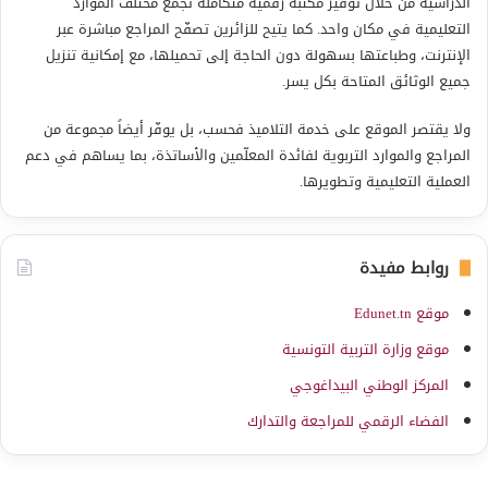
الدراسية من خلال توفير مكتبة رقمية متكاملة تجمع مختلف الموارد
التعليمية في مكان واحد. كما يتيح للزائرين تصفّح المراجع مباشرة عبر
الإنترنت، وطباعتها بسهولة دون الحاجة إلى تحميلها، مع إمكانية تنزيل
جميع الوثائق المتاحة بكل يسر.
ولا يقتصر الموقع على خدمة التلاميذ فحسب، بل يوفّر أيضاً مجموعة من
المراجع والموارد التربوية لفائدة المعلّمين والأساتذة، بما يساهم في دعم
العملية التعليمية وتطويرها.
روابط مفيدة
موقع Edunet.tn
موقع وزارة التربية التونسية
المركز الوطني البيداغوجي
الفضاء الرقمي للمراجعة والتدارك