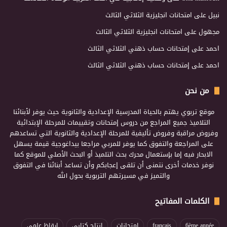
نبيل
على
امتحانات انجليزية الثلاثي الثالث
مجهول
على
امتحانات انجليزية الثلاثي الثالث
احمد
على
إمتحانات حساب ذهني الثلاثي الثالث
احمد
على
إمتحانات حساب ذهني الثلاثي الثالث
من نحن
موقع تربوي يهتم بالحياة المدرسية الإعدادية والثانوية حيث يوفر لأبنائنا
التلاميذ جميع المراجع من دروس إمتحانات وتقييمات للمرحلة الإبتدائية
وفروض مراقبة وفروض تأليفية للمرحلة الإعدادية والثانوية التي تساعدهم
على المراجعة والتفوق كما يوفر للمربي مراجعا بيداغوجية قيمة يسهل
الابحار فيه إما بإستعمال محرك بحث التلميذ أو البحث الأصلي للموقع كما
نوفر خدمات أخرى نتمنى أن تلقى إعجابكم وأن تساعد أبنائنا في التفوق
والتميز في مسيرتهم التربوية بحول الله
الكلمات المفاتيح
6ème année
français
إمتحانات
إنتاج كتابي
إيقاظ علمي