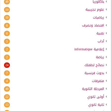
باكالوريا
49
علوم تجريبية
14
رياضيات
10
اقتصاد وتصرف
8
تقنية
6
آداب
5
إعلامية
informatique
2
رياضة
2
نصائح لطفلك
24
بحوث فرنسية
7
متفرقات
4
المرحلة الثانوية
49
أولى ثانوي
22
ثانية ثانوي
13