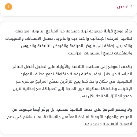
قصص
1
يوفّر موقع
قراية
مجموعة ثرية ومتنوّعة من المراجع التربوية الموجّهة
لتلاميذ المرحلة الابتدائية والإعدادية والثانوية، تشمل الامتحانات والتقييمات
والتمارين، إضافة إلى فروض المراقبة والفروض التأليفية والدروس
والملخّصات لجميع المستويات الدراسية.
يهدف الموقع إلى مساعدة التلاميذ والأولياء على تحقيق أفضل النتائج
الدراسية من خلال توفير مكتبة رقمية متكاملة تجمع مختلف الموارد
التعليمية في مكان واحد. كما يتيح للزائرين تصفّح المراجع مباشرة عبر
الإنترنت، وطباعتها بسهولة دون الحاجة إلى تحميلها، مع إمكانية تنزيل
جميع الوثائق المتاحة بكل يسر.
ولا يقتصر الموقع على خدمة التلاميذ فحسب، بل يوفّر أيضاً مجموعة من
المراجع والموارد التربوية لفائدة المعلّمين والأساتذة، بما يساهم في دعم
العملية التعليمية وتطويرها.