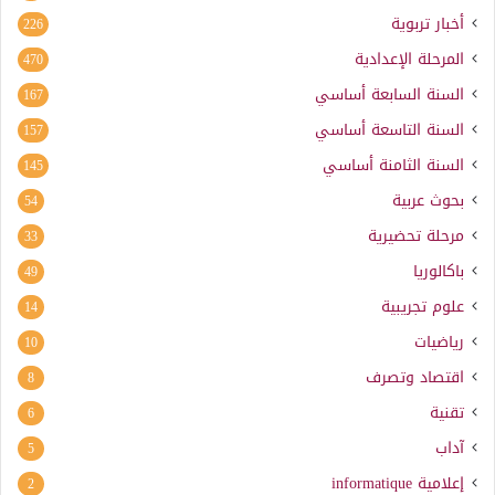
أخبار تربوية
226
المرحلة الإعدادية
470
السنة السابعة أساسي
167
السنة التاسعة أساسي
157
السنة الثامنة أساسي
145
بحوث عربية
54
مرحلة تحضيرية
33
باكالوريا
49
علوم تجريبية
14
رياضيات
10
اقتصاد وتصرف
8
تقنية
6
آداب
5
إعلامية
informatique
2