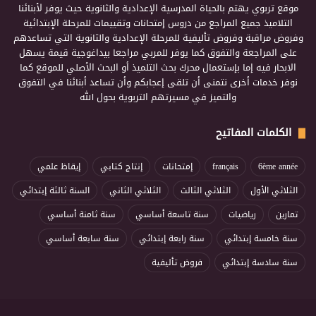
موقع تربوي يهتم بالحياة المدرسية الإعدادية والثانوية حيث يوفر لأبنائنا
التلاميذ جميع المراجع من دروس إمتحانات وتقييمات للمرحلة الإبتدائية
وفروض مراقبة وفروض تأليفية للمرحلة الإعدادية والثانوية التي تساعدهم
على المراجعة والتفوق كما يوفر للمربي مراجعا بيداغوجية قيمة يسهل
الابحار فيه إما بإستعمال محرك بحث التلميذ أو البحث الأصلي للموقع كما
نوفر خدمات أخرى نتمنى أن تلقى إعجابكم وأن تساعد أبنائنا في التفوق
والتميز في مسيرتهم التربوية بحول الله
الكلمات المفاتيح
6ème année
français
إمتحانات
إنتاج كتابي
إيقاظ علمي
الثلاثي الأول
الثلاثي الثالث
الثلاثي الثاني
السنة ثالثة إبتدائي
تمارين
رياضيات
سنة تاسعة أساسي
سنة ثامنة أساسي
سنة خامسة إبتدائي
سنة رابعة إبتدائي
سنة سابعة أساسي
سنة سادسة إبتدائي
فروض تأليفية