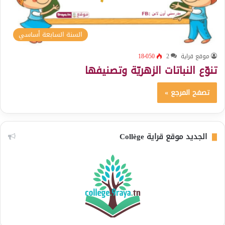
السنة السابعة أساسي
موقع قراية
2
18٬050
تنوّع النباتات الزهريّة وتصنيفها
تصفح المرجع »
الجديد موقع قراية Collège