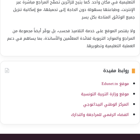
التعليمية في مكان واحد. كما يتيح للزائرين تصفّح المراجع مباشرة عبر
الإنترنت، وطباعتها بسهولة دون الحاجة إلى تحميلها، مع إمكانية تنزيل
جميع الوثائق المتاحة بكل يسر.
ولا يقتصر الموقع على خدمة التلاميذ فحسب، بل يوفّر أيضاً مجموعة من
المراجع والموارد التربوية لفائدة المعلّمين والأساتذة، بما يساهم في دعم
العملية التعليمية وتطويرها.
روابط مفيدة
موقع Edunet.tn
موقع وزارة التربية التونسية
المركز الوطني البيداغوجي
الفضاء الرقمي للمراجعة والتدارك