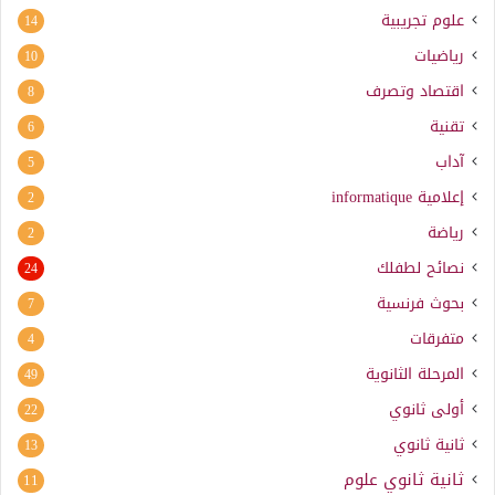
علوم تجريبية
14
رياضيات
10
اقتصاد وتصرف
8
تقنية
6
آداب
5
إعلامية
informatique
2
رياضة
2
نصائح لطفلك
24
بحوث فرنسية
7
متفرقات
4
المرحلة الثانوية
49
أولى ثانوي
22
ثانية ثانوي
13
ثانية ثانوي علوم
11