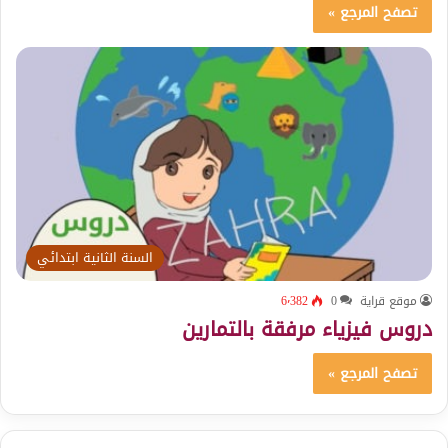
تصفح المرجع »
السنة الثانية ابتدائي
موقع قراية
0
6٬382
دروس فيزياء مرفقة بالتمارين
تصفح المرجع »