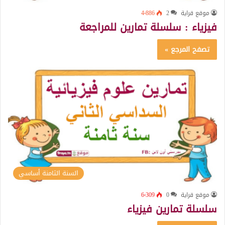
موقع قراية
2
4٬886
فيزياء : سلسلة تمارين للمراجعة
تصفح المرجع »
السنة الثامنة أساسي
موقع قراية
0
6٬309
سلسلة تمارين فيزياء