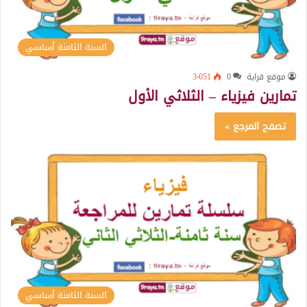
السنة الثامنة أساسي
موقع قراية
0
3٬051
تمارين فيزياء – الثلاثي الأول
تصفح المرجع »
السنة الثامنة أساسي