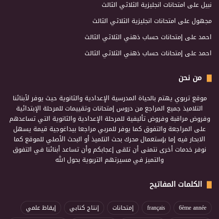
نبيل
على
امتحانات انجليزية الثلاثي الثالث
مجهول
على
امتحانات انجليزية الثلاثي الثالث
احمد
على
إمتحانات حساب ذهني الثلاثي الثالث
احمد
على
إمتحانات حساب ذهني الثلاثي الثالث
من نحن
موقع تربوي يهتم بالحياة المدرسية الإعدادية والثانوية حيث يوفر لأبنائنا
التلاميذ جميع المراجع من دروس إمتحانات وتقييمات للمرحلة الإبتدائية
وفروض مراقبة وفروض تأليفية للمرحلة الإعدادية والثانوية التي تساعدهم
على المراجعة والتفوق كما يوفر للمربي مراجعا بيداغوجية قيمة يسهل
الابحار فيه إما بإستعمال محرك بحث التلميذ أو البحث الأصلي للموقع كما
نوفر خدمات أخرى نتمنى أن تلقى إعجابكم وأن تساعد أبنائنا في التفوق
والتميز في مسيرتهم التربوية بحول الله
الكلمات المفاتيح
6ème année
français
إمتحانات
إنتاج كتابي
إيقاظ علمي