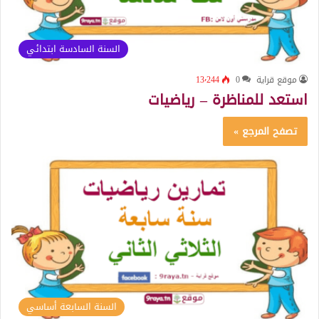
السنة السادسة ابتدائي
موقع قراية
0
13٬244
استعد للمناظرة – رياضيات
تصفح المرجع »
السنة السابعة أساسي