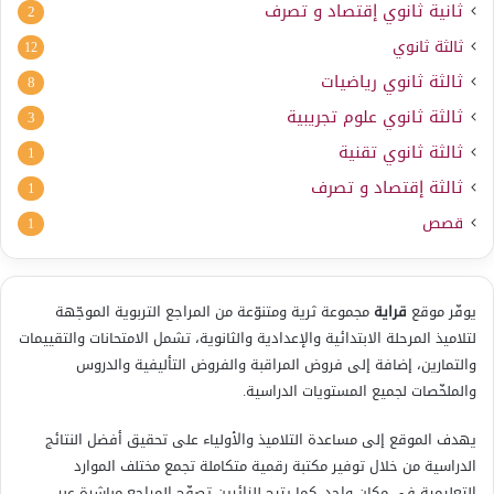
ثانية ثانوي إقتصاد و تصرف
2
ثالثة ثانوي
12
ثالثة ثانوي رياضيات
8
ثالثة ثانوي علوم تجريبية
3
ثالثة ثانوي تقنية
1
ثالثة إقتصاد و تصرف
1
قصص
1
يوفّر موقع
قراية
مجموعة ثرية ومتنوّعة من المراجع التربوية الموجّهة
لتلاميذ المرحلة الابتدائية والإعدادية والثانوية، تشمل الامتحانات والتقييمات
والتمارين، إضافة إلى فروض المراقبة والفروض التأليفية والدروس
والملخّصات لجميع المستويات الدراسية.
يهدف الموقع إلى مساعدة التلاميذ والأولياء على تحقيق أفضل النتائج
الدراسية من خلال توفير مكتبة رقمية متكاملة تجمع مختلف الموارد
التعليمية في مكان واحد. كما يتيح للزائرين تصفّح المراجع مباشرة عبر