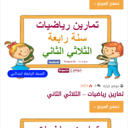
تصفح المرجع »
السنة الرابعة ابتدائي
موقع قراية
0
3٬073
تمارين رياضيات – الثلاثي الثاني
تصفح المرجع »