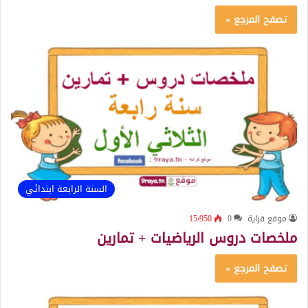
تصفح المرجع »
السنة الرابعة ابتدائي
موقع قراية
0
15٬950
ملخصات دروس الرياضيات + تمارين
تصفح المرجع »