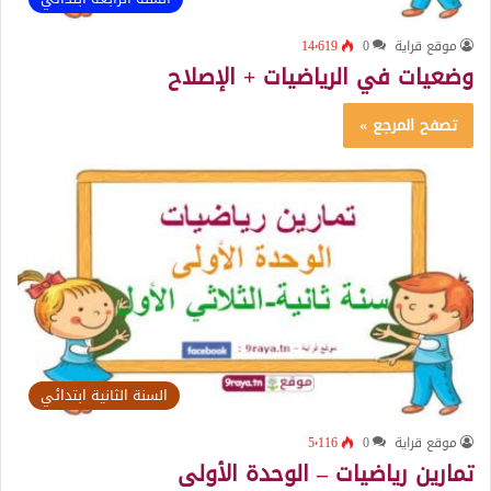
موقع قراية
0
14٬619
وضعيات في الرياضيات + الإصلاح
تصفح المرجع »
السنة الثانية ابتدائي
موقع قراية
0
5٬116
تمارين رياضيات – الوحدة الأولى