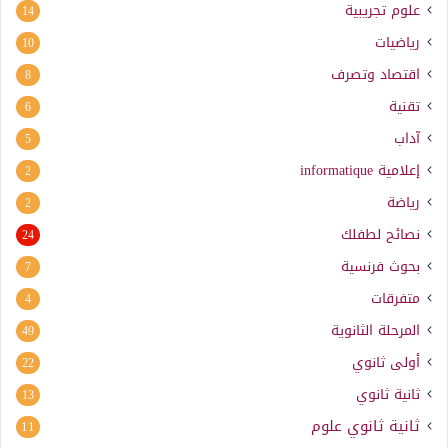
علوم تجريبية
14
رياضيات
10
اقتصاد وتصرف
8
تقنية
6
آداب
5
إعلامية
informatique
2
رياضة
2
نصائح لطفلك
24
بحوث فرنسية
7
متفرقات
4
المرحلة الثانوية
49
أولى ثانوي
22
ثانية ثانوي
13
ثانية ثانوي علوم
11