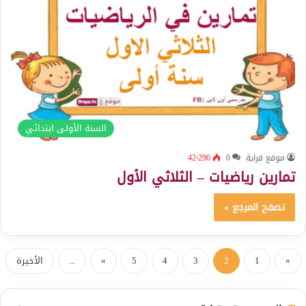
السنة الأولى ابتدائي
موقع قراية
0
42٬296
تمارين رياضيات – الثلاثي الأول
تصفح المرجع »
«
1
2
3
4
5
»
...
الأخيرة