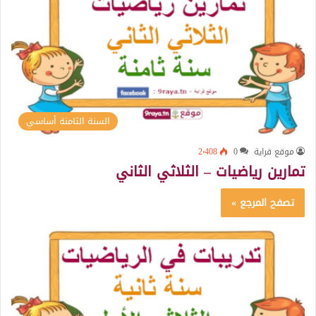
السنة الثامنة أساسي
موقع قراية
0
2٬408
تمارين رياضيات – الثلاثي الثاني
تصفح المرجع »