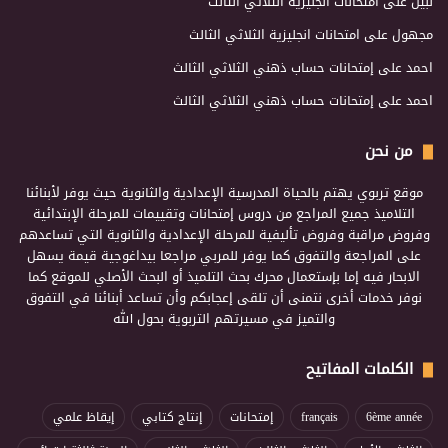
نبيل
على
امتحانات انجليزية الثلاثي الثالث
مجهول
على
امتحانات انجليزية الثلاثي الثالث
احمد
على
إمتحانات حساب ذهني الثلاثي الثالث
احمد
على
إمتحانات حساب ذهني الثلاثي الثالث
من نحن
موقع تربوي يهتم بالحياة المدرسية الإعدادية والثانوية حيث يوفر لأبنائنا
التلاميذ جميع المراجع من دروس إمتحانات وتقييمات للمرحلة الإبتدائية
وفروض مراقبة وفروض تأليفية للمرحلة الإعدادية والثانوية التي تساعدهم
على المراجعة والتفوق كما يوفر للمربي مراجعا بيداغوجية قيمة يسهل
الابحار فيه إما بإستعمال محرك بحث التلميذ أو البحث الأصلي للموقع كما
نوفر خدمات أخرى نتمنى أن تلقى إعجابكم وأن تساعد أبنائنا في التفوق
والتميز في مسيرتهم التربوية بحول الله
الكلمات المفاتيح
6ème année
français
إمتحانات
إنتاج كتابي
إيقاظ علمي