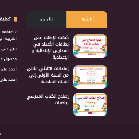
تعليق
الأشهر
الأخيرة
a mahrouk
كيفية الإطلاع على
العربية ا
بطاقات الأعداد في
نبيل
على
المدارس الإبتدائية و
الإعدادية
مجهول
عل
إمتحانات الثلاثي الثاني
احمد
على
من السنة الأولى إلى
احمد
على
السنة السادسة
إصلاح الكتاب المدرسي
رياضيات
2026 نجمع 