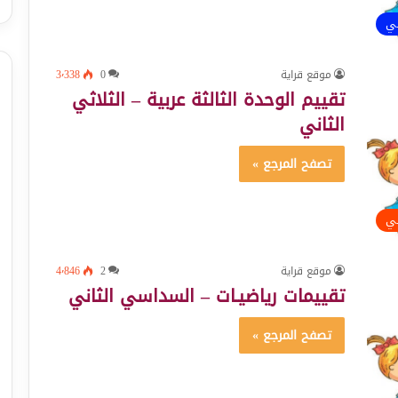
ئي
موقع قراية
0
3٬338
تقييم الوحدة الثالثة عربية – الثلاثي
الثاني
تصفح المرجع »
ئي
موقع قراية
2
4٬846
تقييمات رياضيـات – السداسي الثاني
تصفح المرجع »