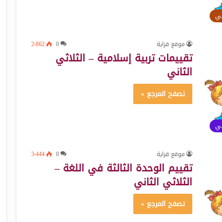
ئي
موقع قراية
0
2٬862
تقييمات تربية إسلامية – الثلاثي
الثاني
تصفح المرجع »
ئي
موقع قراية
0
3٬444
تقييم الوحدة الثالثة في اللغة –
الثلاثي الثاني
تصفح المرجع »