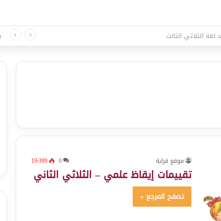
 لغة الثلاثي الثالث
ب
موقع قراية
0
19٬399
تقييمات إيقاظ علمي – الثلاثي الثاني
تصفح المرجع »