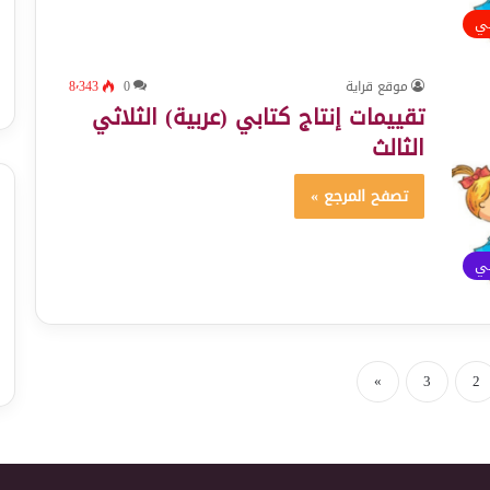
ئي
موقع قراية
0
8٬343
تقييمات إنتاج كتابي (عربية) الثلاثي
الثالث
تصفح المرجع »
ئي
»
3
2