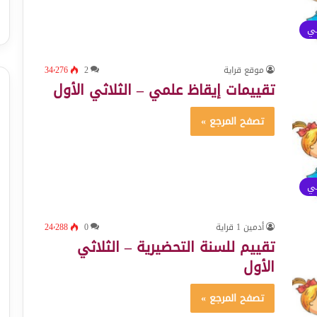
ئي
موقع قراية
2
34٬276
تقييمات إيقاظ علمي – الثلاثي الأول
تصفح المرجع »
ئي
أدمين 1 قراية
0
24٬288
تقييم للسنة التحضيرية – الثلاثي
الأول
تصفح المرجع »