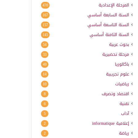
المرحلة الإعدادية
470
السنة السابعة أساسي
167
السنة التاسعة أساسي
157
السنة الثامنة أساسي
145
بحوث عربية
54
مرحلة تحضيرية
33
باكالوريا
49
علوم تجريبية
14
رياضيات
10
اقتصاد وتصرف
8
تقنية
6
آداب
5
إعلامية
informatique
2
رياضة
2