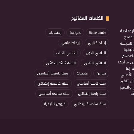
الكلمات المفاتيح
إعدادية
6ème année
français
إمتحانات
ذ جميع
للمرحلة
إنتاج كتابي
إيقاظ علمي
ليفية
الثلاثي الأول
الثلاثي الثالث
ساعدهم
ي مراجعا
الثلاثي الثاني
السنة ثالثة إبتدائي
 إما
تمارين
رياضيات
سنة تاسعة أساسي
 الأصلي
أن تلقى
سنة ثامنة أساسي
سنة خامسة إبتدائي
 والتميز
ه
سنة رابعة إبتدائي
سنة سابعة أساسي
سنة سادسة إبتدائي
فروض تأليفية