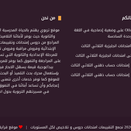
اتكم
من نحن
Olf
على
وضعية إدماجية في اللغة
موقع تربوي يهتم بالحياة المدرسية ال
لوحدة السادسة
والثانوية حيث يوفر لأبنائنا التلامي
المراجع من دروس إمتحانات وتقييمات 
امتحانات انجليزية الثلاثي الثالث
الإبتدائية وفروض مراقبة وفروض تأ
للمرحلة الإعدادية والثانوية التي ت
ى
امتحانات انجليزية الثلاثي الثالث
على المراجعة والتفوق كما يوفر للمرب
إمتحانات حساب ذهني الثلاثي الثالث
بيداغوجية قيمة يسهل الابحار فيه
بإستعمال محرك بحث التلميذ أو البحث
إمتحانات حساب ذهني الثلاثي الثالث
للموقع كما نوفر خدمات أخرى نتمنى 
إعجابكم وأن تساعد أبنائنا في التفوق
في مسيرتهم التربوية بحول الل
التقييمات امتحانات دروس و تلاخيص لكل المستويات |
موقع قراية