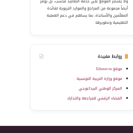
ولا يقتصر الموقع على خدمة التلاميذ فحسب، بل يوفّر
أيضاً مجموعة من المراجع والموارد التربوية لفائدة
المعلّمين والأساتذة، بما يساهم في دعم العملية
التعليمية وتطويرها.
روابط مفيدة
موقع Edunet.tn
موقع وزارة التربية التونسية
المركز الوطني البيداغوجي
الفضاء الرقمي للمراجعة والتدارك