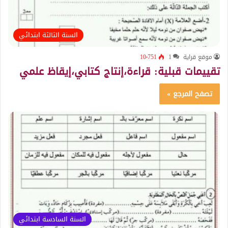
السنة الثالثة ابتدائي
موقع قراية
1
10٬751
تقييمات قبلية: قراءة،إنتاج كتابي،إيقاظ علمي
تصفح المرجع »
السنة السادسة ابتدائي