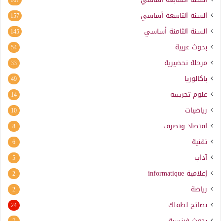
السنة التاسعة أساسي
157
السنة الثامنة أساسي
145
بحوث عربية
54
مرحلة تحضيرية
33
باكالوريا
49
علوم تجريبية
14
رياضيات
10
اقتصاد وتصرف
8
تقنية
6
آداب
5
إعلامية
informatique
2
رياضة
2
نصائح لطفلك
24
بحوث فرنسية