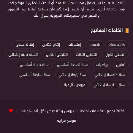
الابحار فيه إما بإستعمال محرك بحث التلميذ أو البحث الأصلي للموقع كما
نوفر خدمات أخرى نتمنى أن تلقى إعجابكم وأن تساعد أبنائنا في التفوق
والتميز في مسيرتهم التربوية بحول الله
الكلمات المفاتيح
6ème année
français
إمتحانات
إنتاج كتابي
إيقاظ علمي
الثلاثي الأول
الثلاثي الثالث
الثلاثي الثاني
السنة ثالثة إبتدائي
تمارين
رياضيات
سنة تاسعة أساسي
سنة ثامنة أساسي
سنة خامسة إبتدائي
سنة رابعة إبتدائي
سنة سابعة أساسي
سنة سادسة إبتدائي
فروض تأليفية
2026 نجمع التقييمات امتحانات دروس و تلاخيص لكل المستويات |
موقع قراية