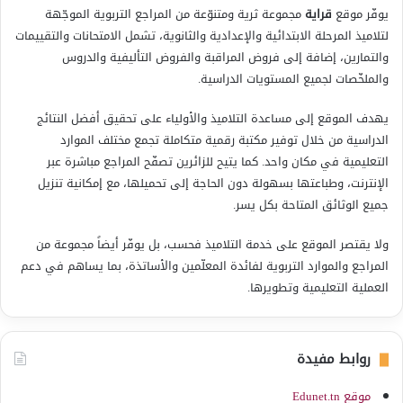
يوفّر موقع
قراية
مجموعة ثرية ومتنوّعة من المراجع التربوية الموجّهة
لتلاميذ المرحلة الابتدائية والإعدادية والثانوية، تشمل الامتحانات والتقييمات
والتمارين، إضافة إلى فروض المراقبة والفروض التأليفية والدروس
والملخّصات لجميع المستويات الدراسية.
يهدف الموقع إلى مساعدة التلاميذ والأولياء على تحقيق أفضل النتائج
الدراسية من خلال توفير مكتبة رقمية متكاملة تجمع مختلف الموارد
التعليمية في مكان واحد. كما يتيح للزائرين تصفّح المراجع مباشرة عبر
الإنترنت، وطباعتها بسهولة دون الحاجة إلى تحميلها، مع إمكانية تنزيل
جميع الوثائق المتاحة بكل يسر.
ولا يقتصر الموقع على خدمة التلاميذ فحسب، بل يوفّر أيضاً مجموعة من
المراجع والموارد التربوية لفائدة المعلّمين والأساتذة، بما يساهم في دعم
العملية التعليمية وتطويرها.
روابط مفيدة
موقع Edunet.tn