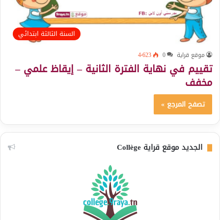
السنة الثالثة ابتدائي
موقع قراية
0
4٬623
تقييم في نهاية الفترة الثانية – إيقاظ علمي –
مخفف
تصفح المرجع »
الجديد موقع قراية Collège