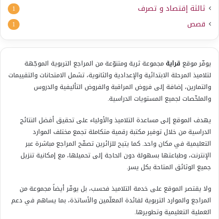
ثالثة إقتصاد و تصرف
1
قصص
1
يوفّر موقع
قراية
مجموعة ثرية ومتنوّعة من المراجع التربوية الموجّهة
لتلاميذ المرحلة الابتدائية والإعدادية والثانوية، تشمل الامتحانات والتقييمات
والتمارين، إضافة إلى فروض المراقبة والفروض التأليفية والدروس
والملخّصات لجميع المستويات الدراسية.
يهدف الموقع إلى مساعدة التلاميذ والأولياء على تحقيق أفضل النتائج
الدراسية من خلال توفير مكتبة رقمية متكاملة تجمع مختلف الموارد
التعليمية في مكان واحد. كما يتيح للزائرين تصفّح المراجع مباشرة عبر
الإنترنت، وطباعتها بسهولة دون الحاجة إلى تحميلها، مع إمكانية تنزيل
جميع الوثائق المتاحة بكل يسر.
ولا يقتصر الموقع على خدمة التلاميذ فحسب، بل يوفّر أيضاً مجموعة من
المراجع والموارد التربوية لفائدة المعلّمين والأساتذة، بما يساهم في دعم
العملية التعليمية وتطويرها.