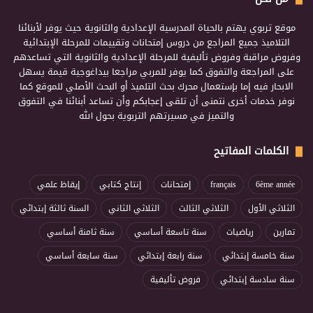
موقع تربوي يهتم بالحياة المدرسية الإعدادية والثانوية حيث يوفر لأبنائنا
التلاميذ جميع المراجع من دروس إمتحانات وتقييمات للمرحلة الإبتدائية
وفروض مراقبة وفروض تأليفية للمرحلة الإعدادية والثانوية التي تساعدهم
على المراجعة والتفوق كما يوفر للمربي مراجعا بيداغوجية قيمة يسهل
الابحار فيه إما بإستعمال محرك بحث التلميذ أو البحث الأصلي للموقع كما
نوفر خدمات أخرى نتمنى أن تلقى إعجابكم وأن تساعد أبنائنا في التفوق
والتميز في مسيرتهم التربوية بحول الله
الكلمات المفاتيح
6ème année
français
إمتحانات
إنتاج كتابي
إيقاظ علمي
الثلاثي الأول
الثلاثي الثالث
الثلاثي الثاني
السنة ثالثة إبتدائي
تمارين
رياضيات
سنة تاسعة أساسي
سنة ثامنة أساسي
سنة خامسة إبتدائي
سنة رابعة إبتدائي
سنة سابعة أساسي
سنة سادسة إبتدائي
فروض تأليفية