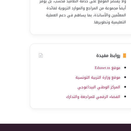
ولا يقتصر الموقع على خدمة التلاميذ فحسب، بل يوفّر
أيضاً مجموعة من المراجع والموارد التربوية لفائدة
المعلّمين والأساتذة، بما يساهم في دعم العملية
التعليمية وتطويرها.
روابط مفيدة
موقع Edunet.tn
موقع وزارة التربية التونسية
المركز الوطني البيداغوجي
الفضاء الرقمي للمراجعة والتدارك