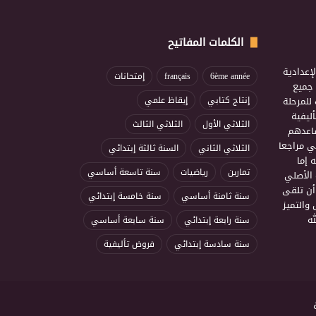
الكلمات المفاتيح
إعدادية
6ème année
français
إمتحانات
ذ جميع
للمرحلة
إنتاج كتابي
إيقاظ علمي
ليفية
الثلاثي الأول
الثلاثي الثالث
ساعدهم
ي مراجعا
الثلاثي الثاني
السنة ثالثة إبتدائي
 إما
تمارين
رياضيات
سنة تاسعة أساسي
 الأصلي
أن تلقى
سنة ثامنة أساسي
سنة خامسة إبتدائي
 والتميز
ه
سنة رابعة إبتدائي
سنة سابعة أساسي
سنة سادسة إبتدائي
فروض تأليفية