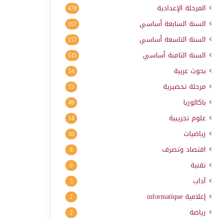
المرحلة الإعدادية
470
السنة السابعة أساسي
167
السنة التاسعة أساسي
157
السنة الثامنة أساسي
145
بحوث عربية
54
مرحلة تحضيرية
33
باكالوريا
49
علوم تجريبية
14
رياضيات
10
اقتصاد وتصرف
8
تقنية
6
آداب
5
إعلامية
informatique
2
رياضة
2