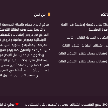
اتكم
من نحن
Olf
على
وضعية إدماجية في اللغة
موقع تربوي يهتم بالحياة المدرسية ال
لوحدة السادسة
والثانوية حيث يوفر لأبنائنا التلامي
المراجع من دروس إمتحانات وتقييمات 
امتحانات انجليزية الثلاثي الثالث
الإبتدائية وفروض مراقبة وفروض تأ
للمرحلة الإعدادية والثانوية التي ت
ى
امتحانات انجليزية الثلاثي الثالث
على المراجعة والتفوق كما يوفر للمرب
إمتحانات حساب ذهني الثلاثي الثالث
بيداغوجية قيمة يسهل الابحار فيه
بإستعمال محرك بحث التلميذ أو البحث
إمتحانات حساب ذهني الثلاثي الثالث
للموقع كما نوفر خدمات أخرى نتمنى 
إعجابكم وأن تساعد أبنائنا في التفوق
في مسيرتهم التربوية بحول الل
التقييمات امتحانات دروس و تلاخيص لكل المستويات |
موقع قراية