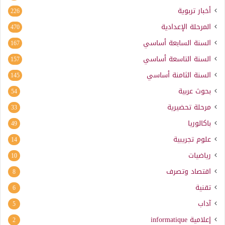
أخبار تربوية
226
المرحلة الإعدادية
470
السنة السابعة أساسي
167
السنة التاسعة أساسي
157
السنة الثامنة أساسي
145
بحوث عربية
54
مرحلة تحضيرية
33
باكالوريا
49
علوم تجريبية
14
رياضيات
10
اقتصاد وتصرف
8
تقنية
6
آداب
5
إعلامية
informatique
2