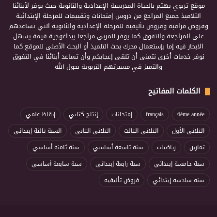
موقع تربوي يهتم بالحياة المدرسية الإعدادية والثانوية حيث يوفر لأبنائنا
التلاميذ جميع المراجع من دروس إمتحانات وتقييمات للمرحلة الإبتدائية
وفروض مراقبة وفروض تأليفية للمرحلة الإعدادية والثانوية التي تساعدهم
على المراجعة والتفوق كما يوفر للمربي مراجعا بيداغوجية قيمة يسهل
الابحار فيه إما بإستعمال محرك بحث التلميذ أو البحث الأصلي للموقع كما
نوفر خدمات أخرى نتمنى أن تلقى إعجابكم وأن تساعد أبنائنا في التفوق
والتميز في مسيرتهم التربوية بحول الله
الكلمات المفاتيح
6ème année
français
إمتحانات
إنتاج كتابي
إيقاظ علمي
الثلاثي الأول
الثلاثي الثالث
الثلاثي الثاني
السنة ثالثة إبتدائي
تمارين
رياضيات
سنة تاسعة أساسي
سنة ثامنة أساسي
سنة خامسة إبتدائي
سنة رابعة إبتدائي
سنة سابعة أساسي
سنة سادسة إبتدائي
فروض تأليفية