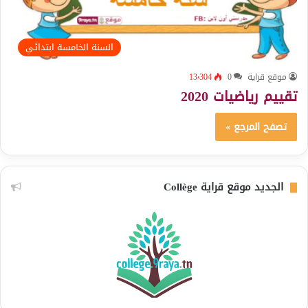
السنة الخامسة ابتدائي
موقع قراية
0
13٬304
تقييم رياضيات 2020
تصفح المرجع »
الجديد موقع قراية Collège