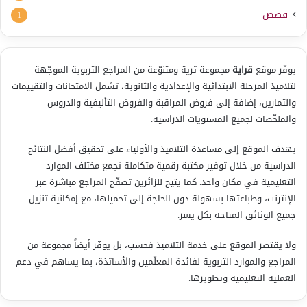
قصص
1
يوفّر موقع
قراية
مجموعة ثرية ومتنوّعة من المراجع التربوية الموجّهة
لتلاميذ المرحلة الابتدائية والإعدادية والثانوية، تشمل الامتحانات والتقييمات
والتمارين، إضافة إلى فروض المراقبة والفروض التأليفية والدروس
والملخّصات لجميع المستويات الدراسية.
يهدف الموقع إلى مساعدة التلاميذ والأولياء على تحقيق أفضل النتائج
الدراسية من خلال توفير مكتبة رقمية متكاملة تجمع مختلف الموارد
التعليمية في مكان واحد. كما يتيح للزائرين تصفّح المراجع مباشرة عبر
الإنترنت، وطباعتها بسهولة دون الحاجة إلى تحميلها، مع إمكانية تنزيل
جميع الوثائق المتاحة بكل يسر.
ولا يقتصر الموقع على خدمة التلاميذ فحسب، بل يوفّر أيضاً مجموعة من
المراجع والموارد التربوية لفائدة المعلّمين والأساتذة، بما يساهم في دعم
العملية التعليمية وتطويرها.