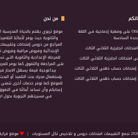
اتكم
من نحن
Olf
على
وضعية إدماجية في اللغة
موقع تربوي يهتم بالحياة المدرسية ال
لوحدة السادسة
والثانوية حيث يوفر لأبنائنا التلامي
المراجع من دروس إمتحانات وتقييمات 
امتحانات انجليزية الثلاثي الثالث
الإبتدائية وفروض مراقبة وفروض تأ
للمرحلة الإعدادية والثانوية التي ت
ى
امتحانات انجليزية الثلاثي الثالث
على المراجعة والتفوق كما يوفر للمرب
إمتحانات حساب ذهني الثلاثي الثالث
بيداغوجية قيمة يسهل الابحار فيه
بإستعمال محرك بحث التلميذ أو البحث
إمتحانات حساب ذهني الثلاثي الثالث
للموقع كما نوفر خدمات أخرى نتمنى 
إعجابكم وأن تساعد أبنائنا في التفوق
في مسيرتهم التربوية بحول الل
التقييمات امتحانات دروس و تلاخيص لكل المستويات |
موقع قراية