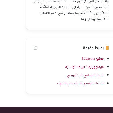
ولا يقتصر الموقع على خدمة التلاميذ فحسب، بل يوفّر
أيضاً مجموعة من المراجع والموارد التربوية لفائدة
المعلّمين والأساتذة، بما يساهم في دعم العملية
التعليمية وتطويرها.
روابط مفيدة
موقع Edunet.tn
موقع وزارة التربية التونسية
المركز الوطني البيداغوجي
الفضاء الرقمي للمراجعة والتدارك