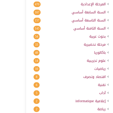
المرحلة الإعدادية
470
السنة السابعة أساسي
167
السنة التاسعة أساسي
157
السنة الثامنة أساسي
145
بحوث عربية
54
مرحلة تحضيرية
33
باكالوريا
49
علوم تجريبية
14
رياضيات
10
اقتصاد وتصرف
8
تقنية
6
آداب
5
إعلامية
informatique
2
رياضة
2