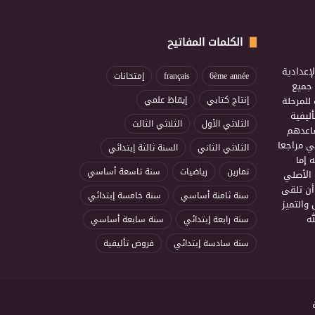
الكلمات المفاتيح
إعدادية
6ème année
français
إمتحانات
ذ جميع
للمرحلة
إنتاج كتابي
إيقاظ علمي
ليفية
الثلاثي الأول
الثلاثي الثالث
ساعدهم
ي مراجعا
الثلاثي الثاني
السنة ثالثة إبتدائي
 إما
تمارين
رياضيات
سنة تاسعة أساسي
 الأصلي
أن تلقى
سنة ثامنة أساسي
سنة خامسة إبتدائي
 والتميز
ه
سنة رابعة إبتدائي
سنة سابعة أساسي
سنة سادسة إبتدائي
فروض تأليفية