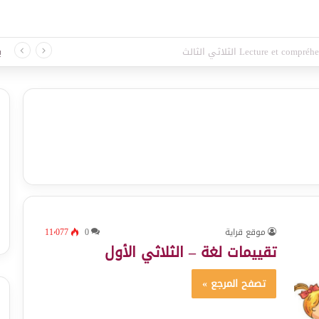
لغة الثلاثي الثالث
ب
موقع قراية
0
11٬077
تقييمات لغة – الثلاثي الأول
تصفح المرجع »