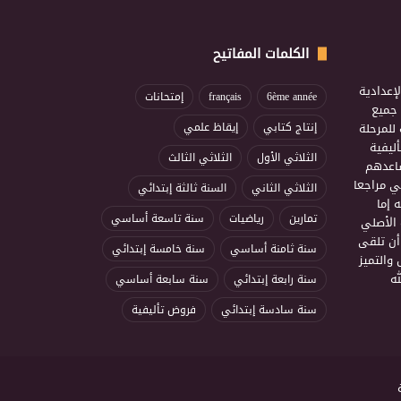
الكلمات المفاتيح
إعدادية
6ème année
français
إمتحانات
ذ جميع
للمرحلة
إنتاج كتابي
إيقاظ علمي
ليفية
الثلاثي الأول
الثلاثي الثالث
ساعدهم
ي مراجعا
الثلاثي الثاني
السنة ثالثة إبتدائي
 إما
تمارين
رياضيات
سنة تاسعة أساسي
 الأصلي
أن تلقى
سنة ثامنة أساسي
سنة خامسة إبتدائي
 والتميز
ه
سنة رابعة إبتدائي
سنة سابعة أساسي
سنة سادسة إبتدائي
فروض تأليفية