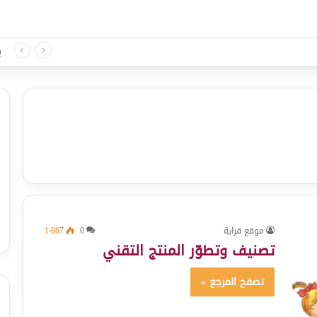
د لغة الثلاثي الثالث
ب
موقع قراية
0
1٬867
تصنيف وتطوّر المنتج التقني
تصفح المرجع »