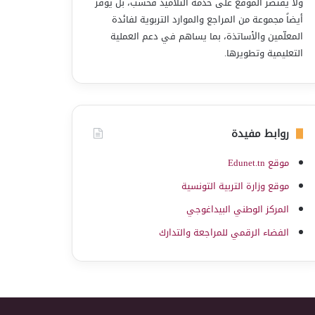
ولا يقتصر الموقع على خدمة التلاميذ فحسب، بل يوفّر
أيضاً مجموعة من المراجع والموارد التربوية لفائدة
المعلّمين والأساتذة، بما يساهم في دعم العملية
التعليمية وتطويرها.
روابط مفيدة
موقع Edunet.tn
موقع وزارة التربية التونسية
المركز الوطني البيداغوجي
الفضاء الرقمي للمراجعة والتدارك