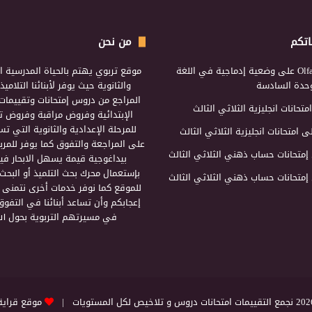
اتكم
من نحن
Olf
على
وضعية إدماجية في اللغة
موقع تربوي يهتم بالحياة المدرسية ال
لوحدة السادسة
والثانوية حيث يوفر لأبنائنا التلامي
المراجع من دروس إمتحانات وتقييمات 
امتحانات انجليزية الثلاثي الثالث
الإبتدائية وفروض مراقبة وفروض تأ
للمرحلة الإعدادية والثانوية التي ت
ى
امتحانات انجليزية الثلاثي الثالث
على المراجعة والتفوق كما يوفر للمرب
إمتحانات حساب ذهني الثلاثي الثالث
بيداغوجية قيمة يسهل الابحار فيه
بإستعمال محرك بحث التلميذ أو البحث
إمتحانات حساب ذهني الثلاثي الثالث
للموقع كما نوفر خدمات أخرى نتمنى 
إعجابكم وأن تساعد أبنائنا في التفوق
في مسيرتهم التربوية بحول الل
التقييمات امتحانات دروس و تلاخيص لكل المستويات |
موقع قراية