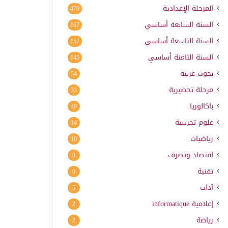
المرحلة الإعدادية
470
السنة السابعة أساسي
167
السنة التاسعة أساسي
157
السنة الثامنة أساسي
145
بحوث عربية
54
مرحلة تحضيرية
33
باكالوريا
49
علوم تجريبية
14
رياضيات
10
اقتصاد وتصرف
8
تقنية
6
آداب
5
إعلامية
informatique
2
رياضة
2