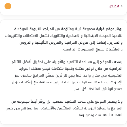
قصص
1
يوفّر موقع
قراية
مجموعة ثرية ومتنوّعة من المراجع التربوية الموجّهة
لتلاميذ المرحلة الابتدائية والإعدادية والثانوية، تشمل الامتحانات والتقييمات
والتمارين، إضافة إلى فروض المراقبة والفروض التأليفية والدروس
والملخّصات لجميع المستويات الدراسية.
يهدف الموقع إلى مساعدة التلاميذ والأولياء على تحقيق أفضل النتائج
الدراسية من خلال توفير مكتبة رقمية متكاملة تجمع مختلف الموارد
التعليمية في مكان واحد. كما يتيح للزائرين تصفّح المراجع مباشرة عبر
الإنترنت، وطباعتها بسهولة دون الحاجة إلى تحميلها، مع إمكانية تنزيل
جميع الوثائق المتاحة بكل يسر.
ولا يقتصر الموقع على خدمة التلاميذ فحسب، بل يوفّر أيضاً مجموعة من
المراجع والموارد التربوية لفائدة المعلّمين والأساتذة، بما يساهم في دعم
العملية التعليمية وتطويرها.