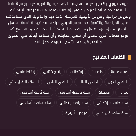
موقع تربوي يهتم بالحياة المدرسية الإعدادية والثانوية حيث يوفر لأبنائنا
التلاميذ جميع المراجع من دروس إمتحانات وتقييمات للمرحلة الإبتدائية
وفروض مراقبة وفروض تأليفية للمرحلة الإعدادية والثانوية التي تساعدهم
على المراجعة والتفوق كما يوفر للمربي مراجعا بيداغوجية قيمة يسهل
الابحار فيه إما بإستعمال محرك بحث التلميذ أو البحث الأصلي للموقع كما
نوفر خدمات أخرى نتمنى أن تلقى إعجابكم وأن تساعد أبنائنا في التفوق
والتميز في مسيرتهم التربوية بحول الله
الكلمات المفاتيح
6ème année
français
إمتحانات
إنتاج كتابي
إيقاظ علمي
الثلاثي الأول
الثلاثي الثالث
الثلاثي الثاني
السنة ثالثة إبتدائي
تمارين
رياضيات
سنة تاسعة أساسي
سنة ثامنة أساسي
سنة خامسة إبتدائي
سنة رابعة إبتدائي
سنة سابعة أساسي
سنة سادسة إبتدائي
فروض تأليفية