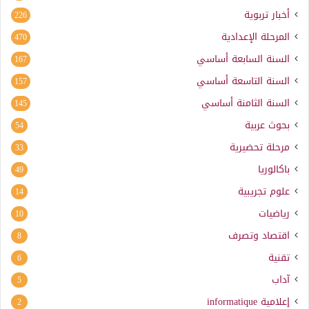
أخبار تربوية
226
المرحلة الإعدادية
470
السنة السابعة أساسي
167
السنة التاسعة أساسي
157
السنة الثامنة أساسي
145
بحوث عربية
54
مرحلة تحضيرية
33
باكالوريا
49
علوم تجريبية
14
رياضيات
10
اقتصاد وتصرف
8
تقنية
6
آداب
5
إعلامية
informatique
2