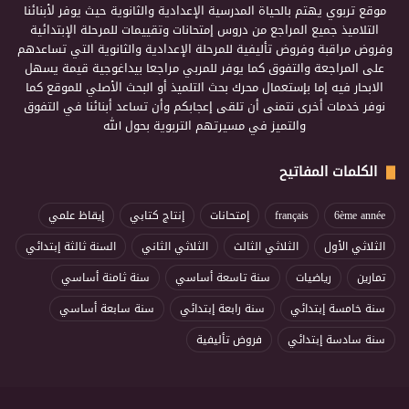
موقع تربوي يهتم بالحياة المدرسية الإعدادية والثانوية حيث يوفر لأبنائنا
التلاميذ جميع المراجع من دروس إمتحانات وتقييمات للمرحلة الإبتدائية
وفروض مراقبة وفروض تأليفية للمرحلة الإعدادية والثانوية التي تساعدهم
على المراجعة والتفوق كما يوفر للمربي مراجعا بيداغوجية قيمة يسهل
الابحار فيه إما بإستعمال محرك بحث التلميذ أو البحث الأصلي للموقع كما
نوفر خدمات أخرى نتمنى أن تلقى إعجابكم وأن تساعد أبنائنا في التفوق
والتميز في مسيرتهم التربوية بحول الله
الكلمات المفاتيح
6ème année
français
إمتحانات
إنتاج كتابي
إيقاظ علمي
الثلاثي الأول
الثلاثي الثالث
الثلاثي الثاني
السنة ثالثة إبتدائي
تمارين
رياضيات
سنة تاسعة أساسي
سنة ثامنة أساسي
سنة خامسة إبتدائي
سنة رابعة إبتدائي
سنة سابعة أساسي
سنة سادسة إبتدائي
فروض تأليفية