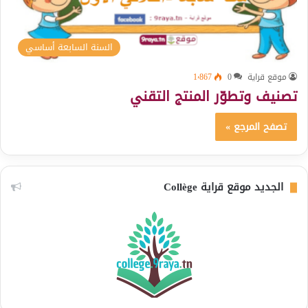
السنة السابعة أساسي
موقع قراية
0
1٬867
تصنيف وتطوّر المنتج التقني
تصفح المرجع »
الجديد موقع قراية Collège