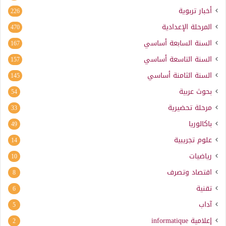
أخبار تربوية
226
المرحلة الإعدادية
470
السنة السابعة أساسي
167
السنة التاسعة أساسي
157
السنة الثامنة أساسي
145
بحوث عربية
54
مرحلة تحضيرية
33
باكالوريا
49
علوم تجريبية
14
رياضيات
10
اقتصاد وتصرف
8
تقنية
6
آداب
5
إعلامية
informatique
2