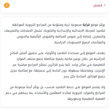
قصص
1
يوفّر موقع
قراية
مجموعة ثرية ومتنوّعة من المراجع التربوية الموجّهة
لتلاميذ المرحلة الابتدائية والإعدادية والثانوية، تشمل الامتحانات والتقييمات
والتمارين، إضافة إلى فروض المراقبة والفروض التأليفية والدروس
والملخّصات لجميع المستويات الدراسية.
يهدف الموقع إلى مساعدة التلاميذ والأولياء على تحقيق أفضل النتائج
الدراسية من خلال توفير مكتبة رقمية متكاملة تجمع مختلف الموارد
التعليمية في مكان واحد. كما يتيح للزائرين تصفّح المراجع مباشرة عبر
الإنترنت، وطباعتها بسهولة دون الحاجة إلى تحميلها، مع إمكانية تنزيل
جميع الوثائق المتاحة بكل يسر.
ولا يقتصر الموقع على خدمة التلاميذ فحسب، بل يوفّر أيضاً مجموعة من
المراجع والموارد التربوية لفائدة المعلّمين والأساتذة، بما يساهم في دعم
العملية التعليمية وتطويرها.