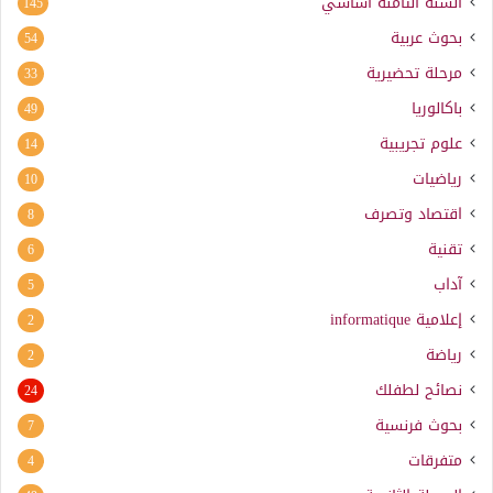
السنة الثامنة أساسي
145
بحوث عربية
54
مرحلة تحضيرية
33
باكالوريا
49
علوم تجريبية
14
رياضيات
10
اقتصاد وتصرف
8
تقنية
6
آداب
5
إعلامية
informatique
2
رياضة
2
نصائح لطفلك
24
بحوث فرنسية
7
متفرقات
4