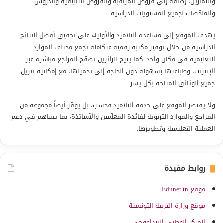
والتمارين، إضافة إلى فروض المراقبة والفروض التأليفية والدروس
والملخّصات لجميع المستويات الدراسية.
يهدف الموقع إلى مساعدة التلاميذ والأولياء على تحقيق أفضل النتائج
الدراسية من خلال توفير مكتبة رقمية متكاملة تجمع مختلف الموارد
التعليمية في مكان واحد. كما يتيح للزائرين تصفّح المراجع مباشرة عبر
الإنترنت، وطباعتها بسهولة دون الحاجة إلى تحميلها، مع إمكانية تنزيل
جميع الوثائق المتاحة بكل يسر.
ولا يقتصر الموقع على خدمة التلاميذ فحسب، بل يوفّر أيضاً مجموعة من
المراجع والموارد التربوية لفائدة المعلّمين والأساتذة، بما يساهم في دعم
العملية التعليمية وتطويرها.
روابط مفيدة
موقع Edunet.tn
موقع وزارة التربية التونسية
المركز الوطني البيداغوجي