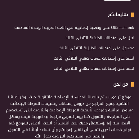
تعليقاتكم
Olfa mahrouk
على
وضعية إدماجية في اللغة العربية الوحدة السادسة
نبيل
على
امتحانات انجليزية الثلاثي الثالث
مجهول
على
امتحانات انجليزية الثلاثي الثالث
احمد
على
إمتحانات حساب ذهني الثلاثي الثالث
احمد
على
إمتحانات حساب ذهني الثلاثي الثالث
من نحن
موقع تربوي يهتم بالحياة المدرسية الإعدادية والثانوية حيث يوفر لأبنائنا
التلاميذ جميع المراجع من دروس إمتحانات وتقييمات للمرحلة الإبتدائية
وفروض مراقبة وفروض تأليفية للمرحلة الإعدادية والثانوية التي تساعدهم
على المراجعة والتفوق كما يوفر للمربي مراجعا بيداغوجية قيمة يسهل
الابحار فيه إما بإستعمال محرك بحث التلميذ أو البحث الأصلي للموقع كما
نوفر خدمات أخرى نتمنى أن تلقى إعجابكم وأن تساعد أبنائنا في التفوق
والتميز في مسيرتهم التربوية بحول الله