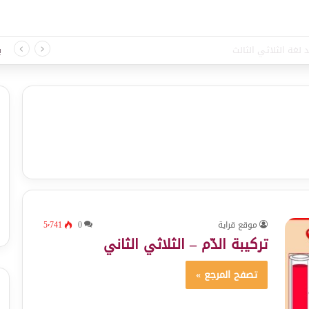
 لغة الثلاثي الثالث
ب
موقع قراية
0
5٬741
تركيبة الدّم – الثلاثي الثاني
تصفح المرجع »