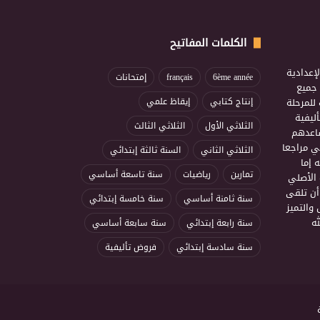
الكلمات المفاتيح
إعدادية
6ème année
français
إمتحانات
ذ جميع
للمرحلة
إنتاج كتابي
إيقاظ علمي
ليفية
الثلاثي الأول
الثلاثي الثالث
ساعدهم
ي مراجعا
الثلاثي الثاني
السنة ثالثة إبتدائي
 إما
تمارين
رياضيات
سنة تاسعة أساسي
 الأصلي
أن تلقى
سنة ثامنة أساسي
سنة خامسة إبتدائي
 والتميز
ه
سنة رابعة إبتدائي
سنة سابعة أساسي
سنة سادسة إبتدائي
فروض تأليفية