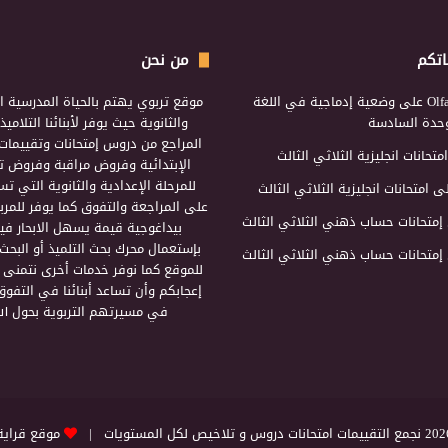
اتكم
من نحن
Olf
على
وضعية إدماجية في اللغة
موقع تربوي يهتم بالحياة المدرسية ال
لوحدة السادسة
والثانوية حيث يوفر لأبنائنا التلامي
المراجع من دروس إمتحانات وتقييمات 
امتحانات انجليزية الثلاثي الثالث
الإبتدائية وفروض مراقبة وفروض تأ
للمرحلة الإعدادية والثانوية التي ت
ى
امتحانات انجليزية الثلاثي الثالث
على المراجعة والتفوق كما يوفر للمرب
إمتحانات حساب ذهني الثلاثي الثالث
بيداغوجية قيمة يسهل الابحار فيه
بإستعمال محرك بحث التلميذ أو البحث
إمتحانات حساب ذهني الثلاثي الثالث
للموقع كما نوفر خدمات أخرى نتمنى 
إعجابكم وأن تساعد أبنائنا في التفوق
في مسيرتهم التربوية بحول الل
التقييمات امتحانات دروس و تلاخيص لكل المستويات |
موقع قراية