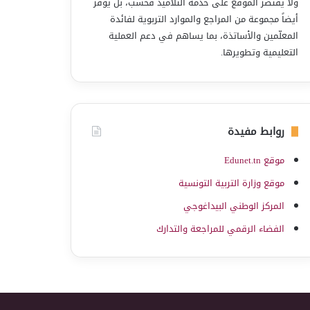
ولا يقتصر الموقع على خدمة التلاميذ فحسب، بل يوفّر
أيضاً مجموعة من المراجع والموارد التربوية لفائدة
المعلّمين والأساتذة، بما يساهم في دعم العملية
التعليمية وتطويرها.
روابط مفيدة
موقع Edunet.tn
موقع وزارة التربية التونسية
المركز الوطني البيداغوجي
الفضاء الرقمي للمراجعة والتدارك