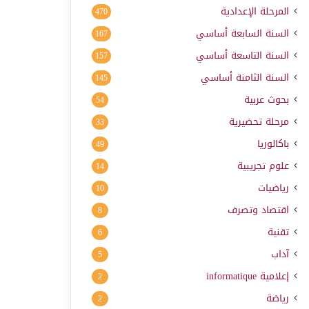
المرحلة الإعدادية
470
السنة السابعة أساسي
167
السنة التاسعة أساسي
157
السنة الثامنة أساسي
145
بحوث عربية
54
مرحلة تحضيرية
33
باكالوريا
49
علوم تجريبية
14
رياضيات
10
اقتصاد وتصرف
8
تقنية
6
آداب
5
إعلامية
informatique
2
رياضة
2