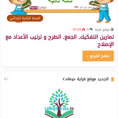
السنة الثانية ابتدائي
موقع قراية
0
10٬229
تمارين التفكيك, الجمع, الطرح و ترتيب الأعداد مع
الإصلاح
تصفح المرجع »
الجديد موقع قراية Collège