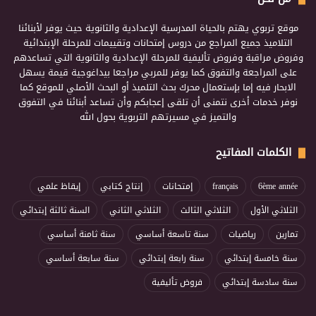
موقع تربوي يهتم بالحياة المدرسية الإعدادية والثانوية حيث يوفر لأبنائنا
التلاميذ جميع المراجع من دروس إمتحانات وتقييمات للمرحلة الإبتدائية
وفروض مراقبة وفروض تأليفية للمرحلة الإعدادية والثانوية التي تساعدهم
على المراجعة والتفوق كما يوفر للمربي مراجعا بيداغوجية قيمة يسهل
الابحار فيه إما بإستعمال محرك بحث التلميذ أو البحث الأصلي للموقع كما
نوفر خدمات أخرى نتمنى أن تلقى إعجابكم وأن تساعد أبنائنا في التفوق
والتميز في مسيرتهم التربوية بحول الله
الكلمات المفاتيح
6ème année
français
إمتحانات
إنتاج كتابي
إيقاظ علمي
الثلاثي الأول
الثلاثي الثالث
الثلاثي الثاني
السنة ثالثة إبتدائي
تمارين
رياضيات
سنة تاسعة أساسي
سنة ثامنة أساسي
سنة خامسة إبتدائي
سنة رابعة إبتدائي
سنة سابعة أساسي
سنة سادسة إبتدائي
فروض تأليفية