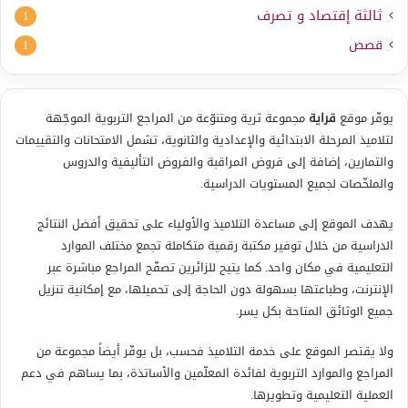
ثالثة إقتصاد و تصرف
1
قصص
1
يوفّر موقع
قراية
مجموعة ثرية ومتنوّعة من المراجع التربوية الموجّهة
لتلاميذ المرحلة الابتدائية والإعدادية والثانوية، تشمل الامتحانات والتقييمات
والتمارين، إضافة إلى فروض المراقبة والفروض التأليفية والدروس
والملخّصات لجميع المستويات الدراسية.
يهدف الموقع إلى مساعدة التلاميذ والأولياء على تحقيق أفضل النتائج
الدراسية من خلال توفير مكتبة رقمية متكاملة تجمع مختلف الموارد
التعليمية في مكان واحد. كما يتيح للزائرين تصفّح المراجع مباشرة عبر
الإنترنت، وطباعتها بسهولة دون الحاجة إلى تحميلها، مع إمكانية تنزيل
جميع الوثائق المتاحة بكل يسر.
ولا يقتصر الموقع على خدمة التلاميذ فحسب، بل يوفّر أيضاً مجموعة من
المراجع والموارد التربوية لفائدة المعلّمين والأساتذة، بما يساهم في دعم
العملية التعليمية وتطويرها.