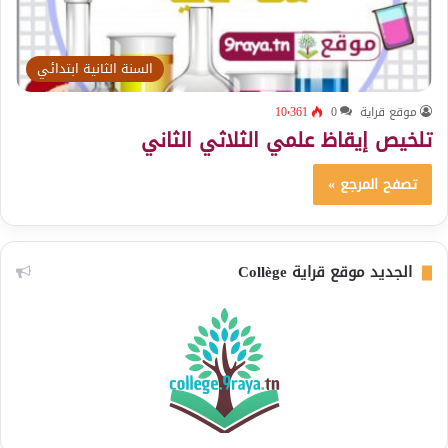
السنة الثانية ابتدائي
موقع قراية
0
10٬361
تلخيص إيقاظ علمي الثلاثي الثاني
تصفح المرجع »
الجديد موقع قراية Collège