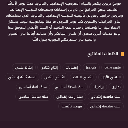
موقع تربوي يهتم بالحياة المدرسية الإعدادية والثانوية حيث يوفر لأبنائنا
التلاميذ جميع المراجع من دروس إمتحانات وتقييمات للمرحلة الإبتدائية
وفروض مراقبة وفروض تأليفية للمرحلة الإعدادية والثانوية التي تساعدهم
على المراجعة والتفوق كما يوفر للمربي مراجعا بيداغوجية قيمة يسهل
الابحار فيه إما بإستعمال محرك بحث التلميذ أو البحث الأصلي للموقع كما
نوفر خدمات أخرى نتمنى أن تلقى إعجابكم وأن تساعد أبنائنا في التفوق
والتميز في مسيرتهم التربوية بحول الله
الكلمات المفاتيح
6ème année
français
إمتحانات
إنتاج كتابي
إيقاظ علمي
الثلاثي الأول
الثلاثي الثالث
الثلاثي الثاني
السنة ثالثة إبتدائي
تمارين
رياضيات
سنة تاسعة أساسي
سنة ثامنة أساسي
سنة خامسة إبتدائي
سنة رابعة إبتدائي
سنة سابعة أساسي
سنة سادسة إبتدائي
فروض تأليفية