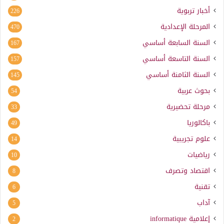
أخبار تربوية
226
المرحلة الإعدادية
470
السنة السابعة أساسي
167
السنة التاسعة أساسي
157
السنة الثامنة أساسي
145
بحوث عربية
54
مرحلة تحضيرية
33
باكالوريا
49
علوم تجريبية
14
رياضيات
10
اقتصاد وتصرف
8
تقنية
6
آداب
5
إعلامية
informatique
2