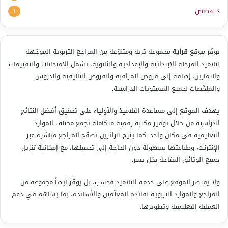
قصص
1
يوفّر موقع
قراية
مجموعة ثرية ومتنوّعة من المراجع التربوية الموجّهة
لتلاميذ المرحلة الابتدائية والإعدادية والثانوية، تشمل الامتحانات والتقييمات
والتمارين، إضافة إلى فروض المراقبة والفروض التأليفية والدروس
والملخّصات لجميع المستويات الدراسية.
يهدف الموقع إلى مساعدة التلاميذ والأولياء على تحقيق أفضل النتائج
الدراسية من خلال توفير مكتبة رقمية متكاملة تجمع مختلف الموارد
التعليمية في مكان واحد. كما يتيح للزائرين تصفّح المراجع مباشرة عبر
الإنترنت، وطباعتها بسهولة دون الحاجة إلى تحميلها، مع إمكانية تنزيل
جميع الوثائق المتاحة بكل يسر.
ولا يقتصر الموقع على خدمة التلاميذ فحسب، بل يوفّر أيضاً مجموعة من
المراجع والموارد التربوية لفائدة المعلّمين والأساتذة، بما يساهم في دعم
العملية التعليمية وتطويرها.