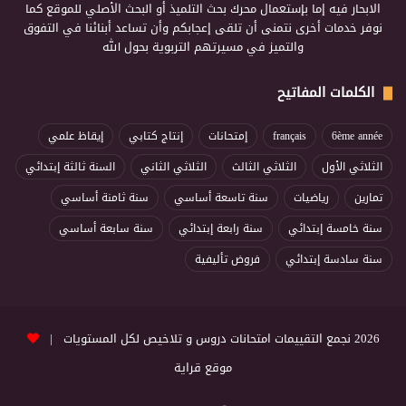
الابحار فيه إما بإستعمال محرك بحث التلميذ أو البحث الأصلي للموقع كما
نوفر خدمات أخرى نتمنى أن تلقى إعجابكم وأن تساعد أبنائنا في التفوق
والتميز في مسيرتهم التربوية بحول الله
الكلمات المفاتيح
6ème année
français
إمتحانات
إنتاج كتابي
إيقاظ علمي
الثلاثي الأول
الثلاثي الثالث
الثلاثي الثاني
السنة ثالثة إبتدائي
تمارين
رياضيات
سنة تاسعة أساسي
سنة ثامنة أساسي
سنة خامسة إبتدائي
سنة رابعة إبتدائي
سنة سابعة أساسي
سنة سادسة إبتدائي
فروض تأليفية
2026 نجمع التقييمات امتحانات دروس و تلاخيص لكل المستويات |
موقع قراية