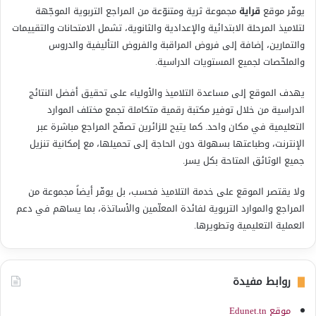
يوفّر موقع
قراية
مجموعة ثرية ومتنوّعة من المراجع التربوية الموجّهة
لتلاميذ المرحلة الابتدائية والإعدادية والثانوية، تشمل الامتحانات والتقييمات
والتمارين، إضافة إلى فروض المراقبة والفروض التأليفية والدروس
والملخّصات لجميع المستويات الدراسية.
يهدف الموقع إلى مساعدة التلاميذ والأولياء على تحقيق أفضل النتائج
الدراسية من خلال توفير مكتبة رقمية متكاملة تجمع مختلف الموارد
التعليمية في مكان واحد. كما يتيح للزائرين تصفّح المراجع مباشرة عبر
الإنترنت، وطباعتها بسهولة دون الحاجة إلى تحميلها، مع إمكانية تنزيل
جميع الوثائق المتاحة بكل يسر.
ولا يقتصر الموقع على خدمة التلاميذ فحسب، بل يوفّر أيضاً مجموعة من
المراجع والموارد التربوية لفائدة المعلّمين والأساتذة، بما يساهم في دعم
العملية التعليمية وتطويرها.
روابط مفيدة
موقع Edunet.tn