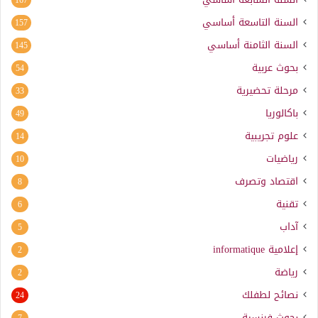
السنة التاسعة أساسي
157
السنة الثامنة أساسي
145
بحوث عربية
54
مرحلة تحضيرية
33
باكالوريا
49
علوم تجريبية
14
رياضيات
10
اقتصاد وتصرف
8
تقنية
6
آداب
5
إعلامية
informatique
2
رياضة
2
نصائح لطفلك
24
بحوث فرنسية