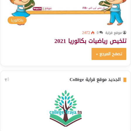
باكالوريا
موقع قراية
0
2٬872
تلخيص رياضيات بكالوريا 2021
تصفح المرجع »
الجديد موقع قراية Collège