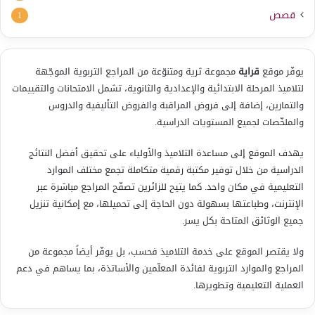
قصص
1
يوفّر موقع
قراية
مجموعة ثرية ومتنوّعة من المراجع التربوية الموجّهة
لتلاميذ المرحلة الابتدائية والإعدادية والثانوية، تشمل الامتحانات والتقييمات
والتمارين، إضافة إلى فروض المراقبة والفروض التأليفية والدروس
والملخّصات لجميع المستويات الدراسية.
يهدف الموقع إلى مساعدة التلاميذ والأولياء على تحقيق أفضل النتائج
الدراسية من خلال توفير مكتبة رقمية متكاملة تجمع مختلف الموارد
التعليمية في مكان واحد. كما يتيح للزائرين تصفّح المراجع مباشرة عبر
الإنترنت، وطباعتها بسهولة دون الحاجة إلى تحميلها، مع إمكانية تنزيل
جميع الوثائق المتاحة بكل يسر.
ولا يقتصر الموقع على خدمة التلاميذ فحسب، بل يوفّر أيضاً مجموعة من
المراجع والموارد التربوية لفائدة المعلّمين والأساتذة، بما يساهم في دعم
العملية التعليمية وتطويرها.