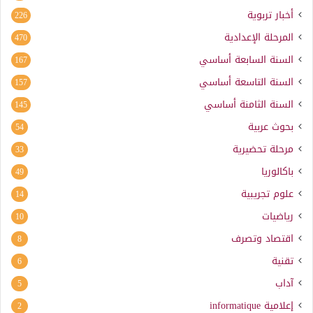
أخبار تربوية
226
المرحلة الإعدادية
470
السنة السابعة أساسي
167
السنة التاسعة أساسي
157
السنة الثامنة أساسي
145
بحوث عربية
54
مرحلة تحضيرية
33
باكالوريا
49
علوم تجريبية
14
رياضيات
10
اقتصاد وتصرف
8
تقنية
6
آداب
5
إعلامية
informatique
2