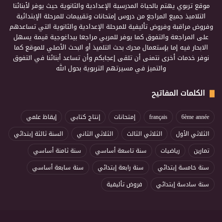
موقع تربوي يهتم بالحياة المدرسية الإعدادية والثانوية حيث يوفر لأبنائنا
التلاميذ جميع المراجع من دروس إمتحانات وتقييمات للمرحلة الإبتدائية
وفروض مراقبة وفروض تأليفية للمرحلة الإعدادية والثانوية التي تساعدهم
على المراجعة والتفوق كما يوفر للمربي مراجعا بيداغوجية قيمة يسهل
الابحار فيه إما بإستعمال محرك بحث التلميذ أو البحث الأصلي للموقع كما
نوفر خدمات أخرى نتمنى أن تلقى إعجابكم وأن تساعد أبنائنا في التفوق
والتميز في مسيرتهم التربوية بحول الله
الكلمات المفاتيح
6ème année
français
إمتحانات
إنتاج كتابي
إيقاظ علمي
الثلاثي الأول
الثلاثي الثالث
الثلاثي الثاني
السنة ثالثة إبتدائي
تمارين
رياضيات
سنة تاسعة أساسي
سنة ثامنة أساسي
سنة خامسة إبتدائي
سنة رابعة إبتدائي
سنة سابعة أساسي
سنة سادسة إبتدائي
فروض تأليفية