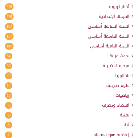
أخبار تربوية
226
المرحلة الإعدادية
470
السنة السابعة أساسي
167
السنة التاسعة أساسي
157
السنة الثامنة أساسي
145
بحوث عربية
54
مرحلة تحضيرية
33
باكالوريا
49
علوم تجريبية
14
رياضيات
10
اقتصاد وتصرف
8
تقنية
6
آداب
5
إعلامية
informatique
2