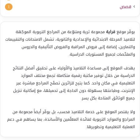
قصص
1
يوفّر موقع
قراية
مجموعة ثرية ومتنوّعة من المراجع التربوية الموجّهة
لتلاميذ المرحلة الابتدائية والإعدادية والثانوية، تشمل الامتحانات والتقييمات
والتمارين، إضافة إلى فروض المراقبة والفروض التأليفية والدروس
والملخّصات لجميع المستويات الدراسية.
يهدف الموقع إلى مساعدة التلاميذ والأولياء على تحقيق أفضل النتائج
الدراسية من خلال توفير مكتبة رقمية متكاملة تجمع مختلف الموارد
التعليمية في مكان واحد. كما يتيح للزائرين تصفّح المراجع مباشرة عبر
الإنترنت، وطباعتها بسهولة دون الحاجة إلى تحميلها، مع إمكانية تنزيل
جميع الوثائق المتاحة بكل يسر.
ولا يقتصر الموقع على خدمة التلاميذ فحسب، بل يوفّر أيضاً مجموعة من
المراجع والموارد التربوية لفائدة المعلّمين والأساتذة، بما يساهم في دعم
العملية التعليمية وتطويرها.