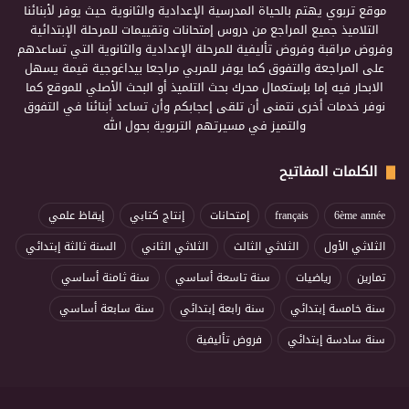
موقع تربوي يهتم بالحياة المدرسية الإعدادية والثانوية حيث يوفر لأبنائنا
التلاميذ جميع المراجع من دروس إمتحانات وتقييمات للمرحلة الإبتدائية
وفروض مراقبة وفروض تأليفية للمرحلة الإعدادية والثانوية التي تساعدهم
على المراجعة والتفوق كما يوفر للمربي مراجعا بيداغوجية قيمة يسهل
الابحار فيه إما بإستعمال محرك بحث التلميذ أو البحث الأصلي للموقع كما
نوفر خدمات أخرى نتمنى أن تلقى إعجابكم وأن تساعد أبنائنا في التفوق
والتميز في مسيرتهم التربوية بحول الله
الكلمات المفاتيح
6ème année
français
إمتحانات
إنتاج كتابي
إيقاظ علمي
الثلاثي الأول
الثلاثي الثالث
الثلاثي الثاني
السنة ثالثة إبتدائي
تمارين
رياضيات
سنة تاسعة أساسي
سنة ثامنة أساسي
سنة خامسة إبتدائي
سنة رابعة إبتدائي
سنة سابعة أساسي
سنة سادسة إبتدائي
فروض تأليفية