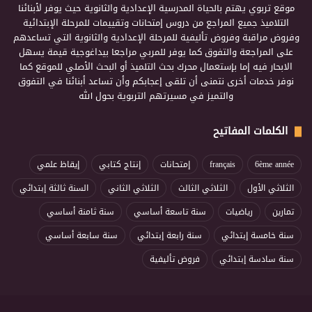
موقع تربوي يهتم بالحياة المدرسية الإعدادية والثانوية حيث يوفر لأبنائنا
التلاميذ جميع المراجع من دروس إمتحانات وتقييمات للمرحلة الإبتدائية
وفروض مراقبة وفروض تأليفية للمرحلة الإعدادية والثانوية التي تساعدهم
على المراجعة والتفوق كما يوفر للمربي مراجعا بيداغوجية قيمة يسهل
الابحار فيه إما بإستعمال محرك بحث التلميذ أو البحث الأصلي للموقع كما
نوفر خدمات أخرى نتمنى أن تلقى إعجابكم وأن تساعد أبنائنا في التفوق
والتميز في مسيرتهم التربوية بحول الله
الكلمات المفاتيح
6ème année
français
إمتحانات
إنتاج كتابي
إيقاظ علمي
الثلاثي الأول
الثلاثي الثالث
الثلاثي الثاني
السنة ثالثة إبتدائي
تمارين
رياضيات
سنة تاسعة أساسي
سنة ثامنة أساسي
سنة خامسة إبتدائي
سنة رابعة إبتدائي
سنة سابعة أساسي
سنة سادسة إبتدائي
فروض تأليفية