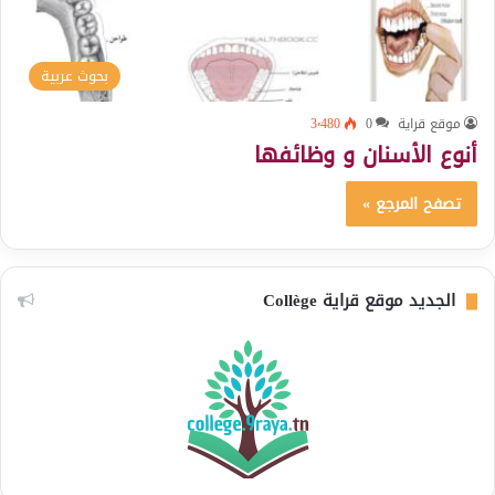
بحوث عربية
موقع قراية
0
3٬480
أنوع الأسنان و وظائفها
تصفح المرجع »
الجديد موقع قراية Collège