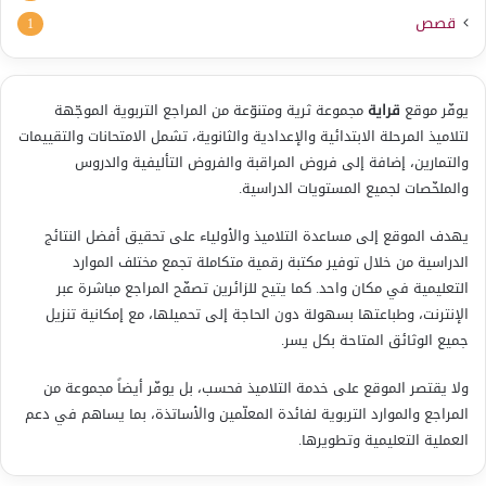
قصص
1
يوفّر موقع
قراية
مجموعة ثرية ومتنوّعة من المراجع التربوية الموجّهة
لتلاميذ المرحلة الابتدائية والإعدادية والثانوية، تشمل الامتحانات والتقييمات
والتمارين، إضافة إلى فروض المراقبة والفروض التأليفية والدروس
والملخّصات لجميع المستويات الدراسية.
يهدف الموقع إلى مساعدة التلاميذ والأولياء على تحقيق أفضل النتائج
الدراسية من خلال توفير مكتبة رقمية متكاملة تجمع مختلف الموارد
التعليمية في مكان واحد. كما يتيح للزائرين تصفّح المراجع مباشرة عبر
الإنترنت، وطباعتها بسهولة دون الحاجة إلى تحميلها، مع إمكانية تنزيل
جميع الوثائق المتاحة بكل يسر.
ولا يقتصر الموقع على خدمة التلاميذ فحسب، بل يوفّر أيضاً مجموعة من
المراجع والموارد التربوية لفائدة المعلّمين والأساتذة، بما يساهم في دعم
العملية التعليمية وتطويرها.