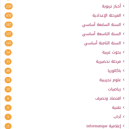
أخبار تربوية
226
المرحلة الإعدادية
470
السنة السابعة أساسي
167
السنة التاسعة أساسي
157
السنة الثامنة أساسي
145
بحوث عربية
54
مرحلة تحضيرية
33
باكالوريا
49
علوم تجريبية
14
رياضيات
10
اقتصاد وتصرف
8
تقنية
6
آداب
5
إعلامية
informatique
2