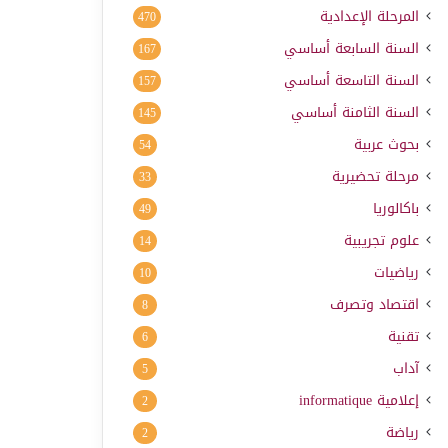
المرحلة الإعدادية
470
السنة السابعة أساسي
167
السنة التاسعة أساسي
157
السنة الثامنة أساسي
145
بحوث عربية
54
مرحلة تحضيرية
33
باكالوريا
49
علوم تجريبية
14
رياضيات
10
اقتصاد وتصرف
8
تقنية
6
آداب
5
إعلامية
informatique
2
رياضة
2