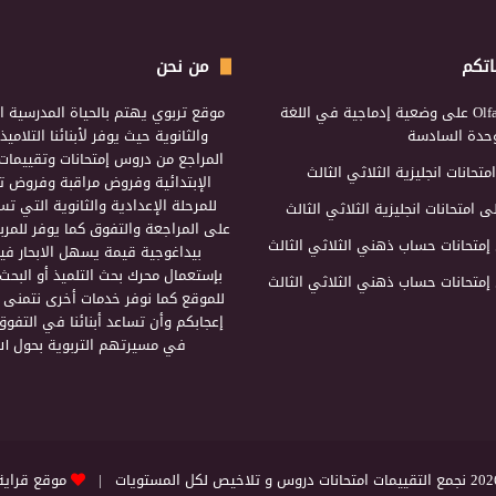
اتكم
من نحن
Olf
على
وضعية إدماجية في اللغة
موقع تربوي يهتم بالحياة المدرسية ال
لوحدة السادسة
والثانوية حيث يوفر لأبنائنا التلامي
المراجع من دروس إمتحانات وتقييمات 
امتحانات انجليزية الثلاثي الثالث
الإبتدائية وفروض مراقبة وفروض تأ
للمرحلة الإعدادية والثانوية التي ت
ى
امتحانات انجليزية الثلاثي الثالث
على المراجعة والتفوق كما يوفر للمرب
إمتحانات حساب ذهني الثلاثي الثالث
بيداغوجية قيمة يسهل الابحار فيه
بإستعمال محرك بحث التلميذ أو البحث
إمتحانات حساب ذهني الثلاثي الثالث
للموقع كما نوفر خدمات أخرى نتمنى 
إعجابكم وأن تساعد أبنائنا في التفوق
في مسيرتهم التربوية بحول الل
التقييمات امتحانات دروس و تلاخيص لكل المستويات |
موقع قراية