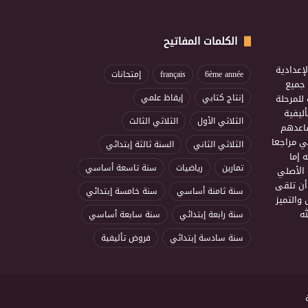
الكلمات المفاتيح
إعدادية
6ème année
français
إمتحانات
ذ جميع
للمرحلة
إنتاج كتابي
إيقاظ علمي
ليفية
الثلاثي الأول
الثلاثي الثالث
ساعدهم
ي مراجعا
الثلاثي الثاني
السنة ثالثة إبتدائي
 إما
تمارين
رياضيات
سنة تاسعة أساسي
 الأصلي
أن تلقى
سنة ثامنة أساسي
سنة خامسة إبتدائي
 والتميز
ه
سنة رابعة إبتدائي
سنة سابعة أساسي
سنة سادسة إبتدائي
فروض تأليفية