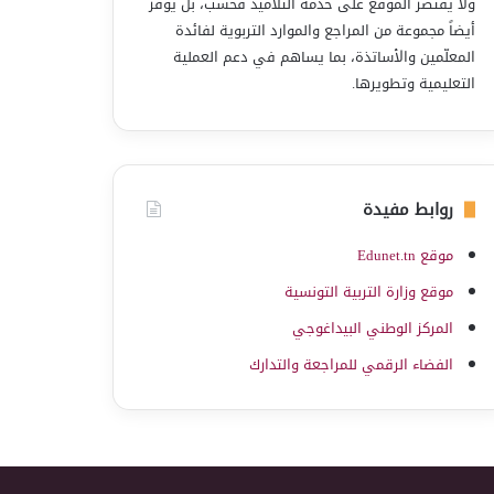
ولا يقتصر الموقع على خدمة التلاميذ فحسب، بل يوفّر
أيضاً مجموعة من المراجع والموارد التربوية لفائدة
المعلّمين والأساتذة، بما يساهم في دعم العملية
التعليمية وتطويرها.
روابط مفيدة
موقع Edunet.tn
موقع وزارة التربية التونسية
المركز الوطني البيداغوجي
الفضاء الرقمي للمراجعة والتدارك