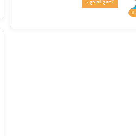
تصفح المرجع »
ية