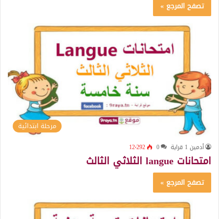
تصفح المرجع »
مرحلة ابتدائية
أدمين 1 قراية
0
12٬292
امتحانات langue الثلاثي الثالث
تصفح المرجع »