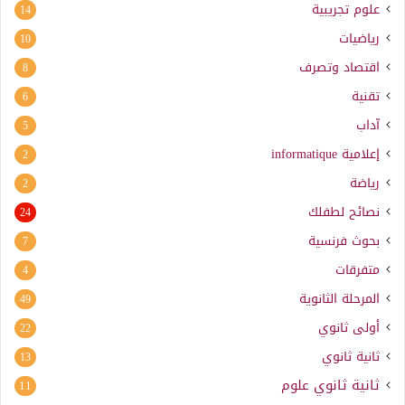
علوم تجريبية
14
رياضيات
10
اقتصاد وتصرف
8
تقنية
6
آداب
5
إعلامية
informatique
2
رياضة
2
نصائح لطفلك
24
بحوث فرنسية
7
متفرقات
4
المرحلة الثانوية
49
أولى ثانوي
22
ثانية ثانوي
13
ثانية ثانوي علوم
11