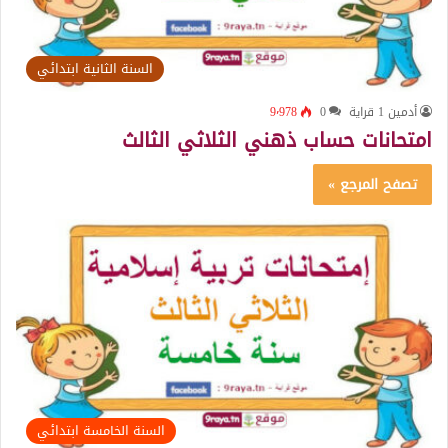
السنة الثانية ابتدائي
أدمين 1 قراية
0
9٬978
امتحانات حساب ذهني الثلاثي الثالث
تصفح المرجع »
السنة الخامسة ابتدائي