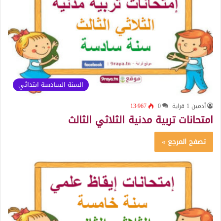
السنة السادسة ابتدائي
أدمين 1 قراية
0
13٬967
امتحانات تربية مدنية الثلاثي الثالث
تصفح المرجع »