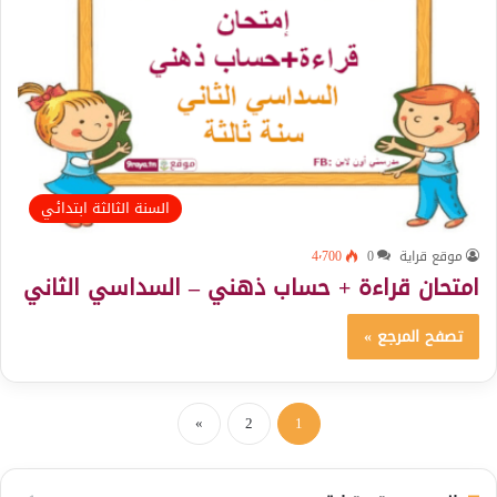
السنة الثالثة ابتدائي
موقع قراية
0
4٬700
امتحان قراءة + حساب ذهني – السداسي الثاني
تصفح المرجع »
»
2
1