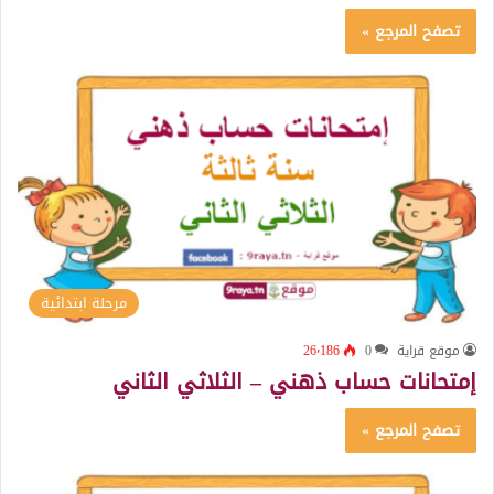
تصفح المرجع »
مرحلة ابتدائية
موقع قراية
0
26٬186
إمتحانات حساب ذهني – الثلاثي الثاني
تصفح المرجع »