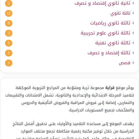
ثانية ثانوي إقتصاد و تصرف
2
ثالثة ثانوي
12
ثالثة ثانوي رياضيات
8
ثالثة ثانوي علوم تجريبية
3
ثالثة ثانوي تقنية
1
ثالثة إقتصاد و تصرف
1
قصص
1
يوفّر موقع
قراية
مجموعة ثرية ومتنوّعة من المراجع التربوية الموجّهة
لتلاميذ المرحلة الابتدائية والإعدادية والثانوية، تشمل الامتحانات والتقييمات
والتمارين، إضافة إلى فروض المراقبة والفروض التأليفية والدروس
والملخّصات لجميع المستويات الدراسية.
يهدف الموقع إلى مساعدة التلاميذ والأولياء على تحقيق أفضل النتائج
الدراسية من خلال توفير مكتبة رقمية متكاملة تجمع مختلف الموارد
التعليمية في مكان واحد. كما يتيح للزائرين تصفّح المراجع مباشرة عبر