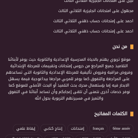
نبيل
على
امتحانات انجليزية الثلاثي الثالث
مجهول
على
امتحانات انجليزية الثلاثي الثالث
احمد
على
إمتحانات حساب ذهني الثلاثي الثالث
احمد
على
إمتحانات حساب ذهني الثلاثي الثالث
من نحن
موقع تربوي يهتم بالحياة المدرسية الإعدادية والثانوية حيث يوفر لأبنائنا
التلاميذ جميع المراجع من دروس إمتحانات وتقييمات للمرحلة الإبتدائية
وفروض مراقبة وفروض تأليفية للمرحلة الإعدادية والثانوية التي تساعدهم
على المراجعة والتفوق كما يوفر للمربي مراجعا بيداغوجية قيمة يسهل
الابحار فيه إما بإستعمال محرك بحث التلميذ أو البحث الأصلي للموقع كما
نوفر خدمات أخرى نتمنى أن تلقى إعجابكم وأن تساعد أبنائنا في التفوق
والتميز في مسيرتهم التربوية بحول الله
الكلمات المفاتيح
6ème année
français
إمتحانات
إنتاج كتابي
إيقاظ علمي