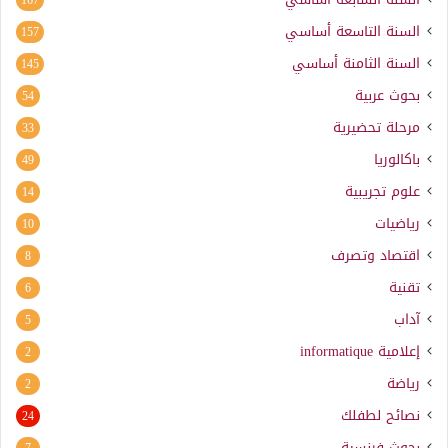
السنة التاسعة أساسي
157
السنة الثامنة أساسي
145
بحوث عربية
54
مرحلة تحضيرية
33
باكالوريا
49
علوم تجريبية
14
رياضيات
10
اقتصاد وتصرف
8
تقنية
6
آداب
5
إعلامية
informatique
2
رياضة
2
نصائح لطفلك
24
بحوث فرنسية