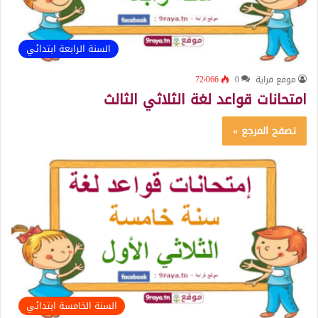
السنة الرابعة ابتدائي
موقع قراية
0
72٬066
امتحانات قواعد لغة الثلاثي الثالث
تصفح المرجع »
السنة الخامسة ابتدائي