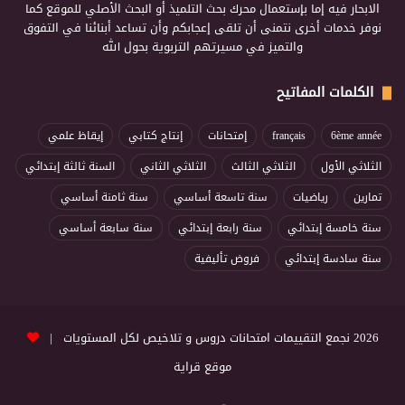
الابحار فيه إما بإستعمال محرك بحث التلميذ أو البحث الأصلي للموقع كما
نوفر خدمات أخرى نتمنى أن تلقى إعجابكم وأن تساعد أبنائنا في التفوق
والتميز في مسيرتهم التربوية بحول الله
الكلمات المفاتيح
6ème année
français
إمتحانات
إنتاج كتابي
إيقاظ علمي
الثلاثي الأول
الثلاثي الثالث
الثلاثي الثاني
السنة ثالثة إبتدائي
تمارين
رياضيات
سنة تاسعة أساسي
سنة ثامنة أساسي
سنة خامسة إبتدائي
سنة رابعة إبتدائي
سنة سابعة أساسي
سنة سادسة إبتدائي
فروض تأليفية
2026 نجمع التقييمات امتحانات دروس و تلاخيص لكل المستويات |
موقع قراية