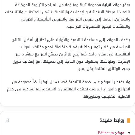
يوفّر موقع
قراية
مجموعة ثرية ومتنوّعة من المراجع التربوية الموجّهة
لتلاميذ المرحلة الابتدائية والإعدادية والثانوية، تشمل الامتحانات والتقييمات
والتمارين، إضافة إلى فروض المراقبة والفروض التأليفية والدروس
والملخّصات لجميع المستويات الدراسية.
يهدف الموقع إلى مساعدة التلاميذ والأولياء على تحقيق أفضل النتائج
الدراسية من خلال توفير مكتبة رقمية متكاملة تجمع مختلف الموارد
التعليمية في مكان واحد. كما يتيح للزائرين تصفّح المراجع مباشرة عبر
الإنترنت، وطباعتها بسهولة دون الحاجة إلى تحميلها، مع إمكانية تنزيل
جميع الوثائق المتاحة بكل يسر.
ولا يقتصر الموقع على خدمة التلاميذ فحسب، بل يوفّر أيضاً مجموعة من
المراجع والموارد التربوية لفائدة المعلّمين والأساتذة، بما يساهم في دعم
العملية التعليمية وتطويرها.
روابط مفيدة
موقع Edunet.tn