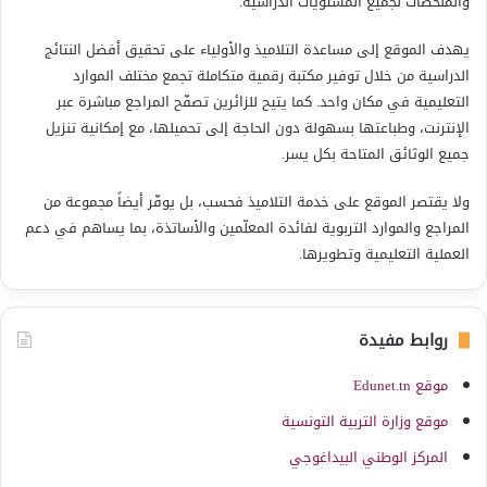
والملخّصات لجميع المستويات الدراسية.
يهدف الموقع إلى مساعدة التلاميذ والأولياء على تحقيق أفضل النتائج
الدراسية من خلال توفير مكتبة رقمية متكاملة تجمع مختلف الموارد
التعليمية في مكان واحد. كما يتيح للزائرين تصفّح المراجع مباشرة عبر
الإنترنت، وطباعتها بسهولة دون الحاجة إلى تحميلها، مع إمكانية تنزيل
جميع الوثائق المتاحة بكل يسر.
ولا يقتصر الموقع على خدمة التلاميذ فحسب، بل يوفّر أيضاً مجموعة من
المراجع والموارد التربوية لفائدة المعلّمين والأساتذة، بما يساهم في دعم
العملية التعليمية وتطويرها.
روابط مفيدة
موقع Edunet.tn
موقع وزارة التربية التونسية
المركز الوطني البيداغوجي