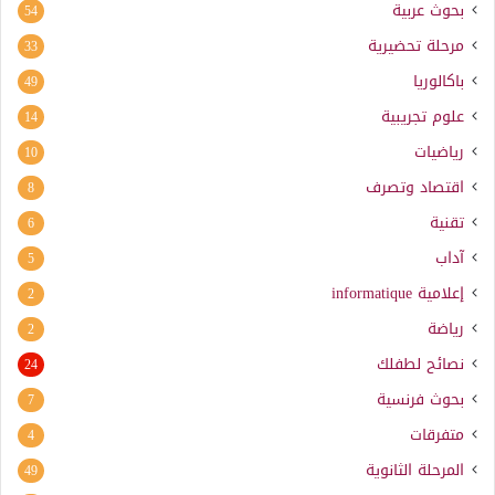
بحوث عربية
54
مرحلة تحضيرية
33
باكالوريا
49
علوم تجريبية
14
رياضيات
10
اقتصاد وتصرف
8
تقنية
6
آداب
5
إعلامية
informatique
2
رياضة
2
نصائح لطفلك
24
بحوث فرنسية
7
متفرقات
4
المرحلة الثانوية
49