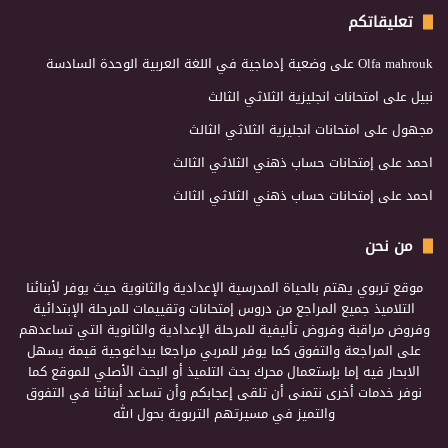
تعليقاتكم
Olfa mahrouk
على
وضعية إدماجية في اللغة العربية الوحدة السادسة
نبيل
على
امتحانات انجليزية الثلاثي الثالث
مجهول
على
امتحانات انجليزية الثلاثي الثالث
احمد
على
إمتحانات حساب ذهني الثلاثي الثالث
احمد
على
إمتحانات حساب ذهني الثلاثي الثالث
من نحن
موقع تربوي يهتم بالحياة المدرسية الإعدادية والثانوية حيث يوفر لأبنائنا
التلاميذ جميع المراجع من دروس إمتحانات وتقييمات للمرحلة الإبتدائية
وفروض مراقبة وفروض تأليفية للمرحلة الإعدادية والثانوية التي تساعدهم
على المراجعة والتفوق كما يوفر للمربي مراجعا بيداغوجية قيمة يسهل
الابحار فيه إما بإستعمال محرك بحث التلميذ أو البحث الأصلي للموقع كما
نوفر خدمات أخرى نتمنى أن تلقى إعجابكم وأن تساعد أبنائنا في التفوق
والتميز في مسيرتهم التربوية بحول الله