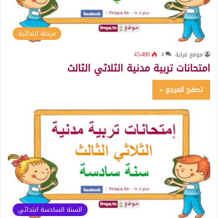
مرحلة ابتدائية
موقع قراية
4
45٬480
امتحانات تربية مدنية الثلاثي الثالث
تصفح المرجع »
السنة السادسة ابتدائي