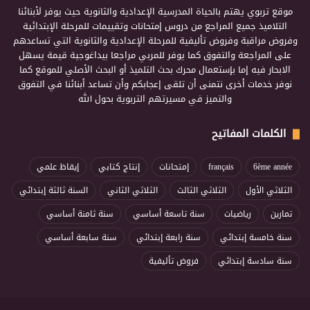
موقع تربوي يهتم بالحياة المدرسية الإعدادية والثانوية حيث يوفر لأبنائنا
التلاميذ جميع المراجع من دروس إمتحانات وتقييمات للمرحلة الإبتدائية
وفروض مراقبة وفروض تأليفية للمرحلة الإعدادية والثانوية التي تساعدهم
على المراجعة والتفوق كما يوفر للمربي مراجعا بيداغوجية قيمة يسهل
الابحار فيه إما بإستعمال محرك بحث التلميذ أو البحث الأصلي للموقع كما
نوفر خدمات أخرى نتمنى أن تلقى إعجابكم وأن تساعد أبنائنا في التفوق
والتميز في مسيرتهم التربوية بحول الله
الكلمات المفاتيح
6ème année
français
إمتحانات
إنتاج كتابي
إيقاظ علمي
الثلاثي الأول
الثلاثي الثالث
الثلاثي الثاني
السنة ثالثة إبتدائي
تمارين
رياضيات
سنة تاسعة أساسي
سنة ثامنة أساسي
سنة خامسة إبتدائي
سنة رابعة إبتدائي
سنة سابعة أساسي
سنة سادسة إبتدائي
فروض تأليفية