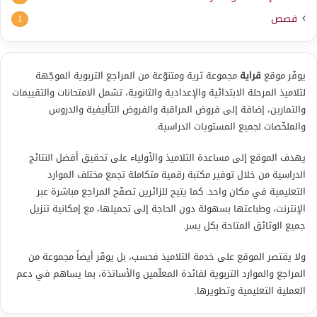
قصص
1
يوفّر موقع
قراية
مجموعة ثرية ومتنوّعة من المراجع التربوية الموجّهة
لتلاميذ المرحلة الابتدائية والإعدادية والثانوية، تشمل الامتحانات والتقييمات
والتمارين، إضافة إلى فروض المراقبة والفروض التأليفية والدروس
والملخّصات لجميع المستويات الدراسية.
يهدف الموقع إلى مساعدة التلاميذ والأولياء على تحقيق أفضل النتائج
الدراسية من خلال توفير مكتبة رقمية متكاملة تجمع مختلف الموارد
التعليمية في مكان واحد. كما يتيح للزائرين تصفّح المراجع مباشرة عبر
الإنترنت، وطباعتها بسهولة دون الحاجة إلى تحميلها، مع إمكانية تنزيل
جميع الوثائق المتاحة بكل يسر.
ولا يقتصر الموقع على خدمة التلاميذ فحسب، بل يوفّر أيضاً مجموعة من
المراجع والموارد التربوية لفائدة المعلّمين والأساتذة، بما يساهم في دعم
العملية التعليمية وتطويرها.