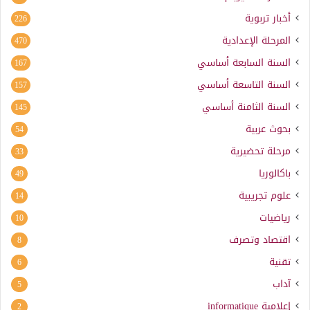
أخبار تربوية
226
المرحلة الإعدادية
470
السنة السابعة أساسي
167
السنة التاسعة أساسي
157
السنة الثامنة أساسي
145
بحوث عربية
54
مرحلة تحضيرية
33
باكالوريا
49
علوم تجريبية
14
رياضيات
10
اقتصاد وتصرف
8
تقنية
6
آداب
5
إعلامية
informatique
2