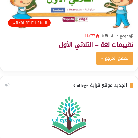
السنة الثالثة ابتدائي
موقع قراية
0
11٬077
تقييمات لغة – الثلاثي الأول
تصفح المرجع »
الجديد موقع قراية Collège