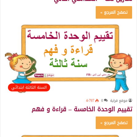
تصفح المرجع »
السنة الثالثة ابتدائي
موقع قراية
0
4٬797
تقييم الوحدة الخامسة – قراءة و فهم
تصفح المرجع »