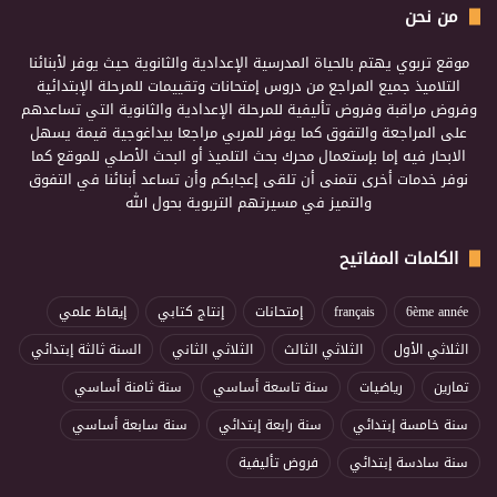
من نحن
موقع تربوي يهتم بالحياة المدرسية الإعدادية والثانوية حيث يوفر لأبنائنا
التلاميذ جميع المراجع من دروس إمتحانات وتقييمات للمرحلة الإبتدائية
وفروض مراقبة وفروض تأليفية للمرحلة الإعدادية والثانوية التي تساعدهم
على المراجعة والتفوق كما يوفر للمربي مراجعا بيداغوجية قيمة يسهل
الابحار فيه إما بإستعمال محرك بحث التلميذ أو البحث الأصلي للموقع كما
نوفر خدمات أخرى نتمنى أن تلقى إعجابكم وأن تساعد أبنائنا في التفوق
والتميز في مسيرتهم التربوية بحول الله
الكلمات المفاتيح
6ème année
français
إمتحانات
إنتاج كتابي
إيقاظ علمي
الثلاثي الأول
الثلاثي الثالث
الثلاثي الثاني
السنة ثالثة إبتدائي
تمارين
رياضيات
سنة تاسعة أساسي
سنة ثامنة أساسي
سنة خامسة إبتدائي
سنة رابعة إبتدائي
سنة سابعة أساسي
سنة سادسة إبتدائي
فروض تأليفية