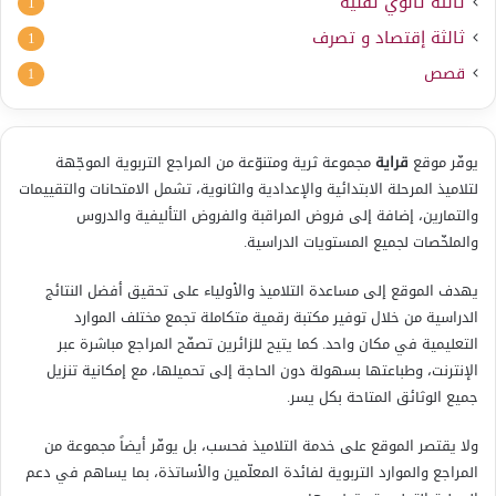
ثالثة ثانوي تقنية
1
ثالثة إقتصاد و تصرف
1
قصص
1
يوفّر موقع
قراية
مجموعة ثرية ومتنوّعة من المراجع التربوية الموجّهة
لتلاميذ المرحلة الابتدائية والإعدادية والثانوية، تشمل الامتحانات والتقييمات
والتمارين، إضافة إلى فروض المراقبة والفروض التأليفية والدروس
والملخّصات لجميع المستويات الدراسية.
يهدف الموقع إلى مساعدة التلاميذ والأولياء على تحقيق أفضل النتائج
الدراسية من خلال توفير مكتبة رقمية متكاملة تجمع مختلف الموارد
التعليمية في مكان واحد. كما يتيح للزائرين تصفّح المراجع مباشرة عبر
الإنترنت، وطباعتها بسهولة دون الحاجة إلى تحميلها، مع إمكانية تنزيل
جميع الوثائق المتاحة بكل يسر.
ولا يقتصر الموقع على خدمة التلاميذ فحسب، بل يوفّر أيضاً مجموعة من
المراجع والموارد التربوية لفائدة المعلّمين والأساتذة، بما يساهم في دعم