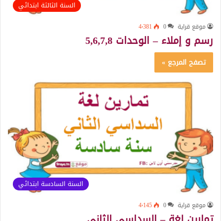
السنة الثالثة ابتدائي
موقع قراية
0
4٬381
رسم و إملاء – الوحدات 5,6,7,8
تصفح المرجع »
السنة السادسة ابتدائي
موقع قراية
0
4٬145
تمارين لغة – السداسي الثاني