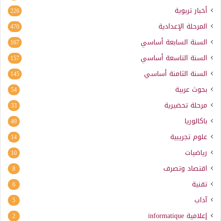
أخبار تربوية
226
المرحلة الإعدادية
470
السنة السابعة أساسي
167
السنة التاسعة أساسي
157
السنة الثامنة أساسي
145
بحوث عربية
54
مرحلة تحضيرية
33
باكالوريا
49
علوم تجريبية
14
رياضيات
10
اقتصاد وتصرف
8
تقنية
6
آداب
5
إعلامية
informatique
2