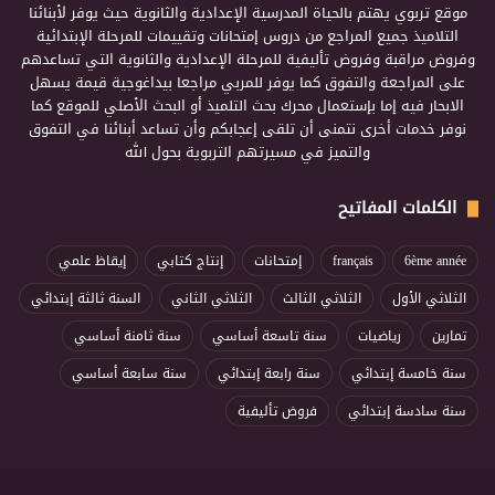
موقع تربوي يهتم بالحياة المدرسية الإعدادية والثانوية حيث يوفر لأبنائنا
التلاميذ جميع المراجع من دروس إمتحانات وتقييمات للمرحلة الإبتدائية
وفروض مراقبة وفروض تأليفية للمرحلة الإعدادية والثانوية التي تساعدهم
على المراجعة والتفوق كما يوفر للمربي مراجعا بيداغوجية قيمة يسهل
الابحار فيه إما بإستعمال محرك بحث التلميذ أو البحث الأصلي للموقع كما
نوفر خدمات أخرى نتمنى أن تلقى إعجابكم وأن تساعد أبنائنا في التفوق
والتميز في مسيرتهم التربوية بحول الله
الكلمات المفاتيح
6ème année
français
إمتحانات
إنتاج كتابي
إيقاظ علمي
الثلاثي الأول
الثلاثي الثالث
الثلاثي الثاني
السنة ثالثة إبتدائي
تمارين
رياضيات
سنة تاسعة أساسي
سنة ثامنة أساسي
سنة خامسة إبتدائي
سنة رابعة إبتدائي
سنة سابعة أساسي
سنة سادسة إبتدائي
فروض تأليفية