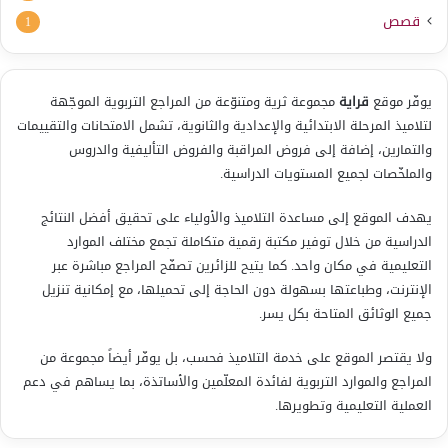
قصص
1
يوفّر موقع
قراية
مجموعة ثرية ومتنوّعة من المراجع التربوية الموجّهة
لتلاميذ المرحلة الابتدائية والإعدادية والثانوية، تشمل الامتحانات والتقييمات
والتمارين، إضافة إلى فروض المراقبة والفروض التأليفية والدروس
والملخّصات لجميع المستويات الدراسية.
يهدف الموقع إلى مساعدة التلاميذ والأولياء على تحقيق أفضل النتائج
الدراسية من خلال توفير مكتبة رقمية متكاملة تجمع مختلف الموارد
التعليمية في مكان واحد. كما يتيح للزائرين تصفّح المراجع مباشرة عبر
الإنترنت، وطباعتها بسهولة دون الحاجة إلى تحميلها، مع إمكانية تنزيل
جميع الوثائق المتاحة بكل يسر.
ولا يقتصر الموقع على خدمة التلاميذ فحسب، بل يوفّر أيضاً مجموعة من
المراجع والموارد التربوية لفائدة المعلّمين والأساتذة، بما يساهم في دعم
العملية التعليمية وتطويرها.