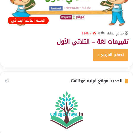
السنة الثالثة ابتدائي
موقع قراية
0
11٬077
تقييمات لغة – الثلاثي الأول
تصفح المرجع »
الجديد موقع قراية Collège