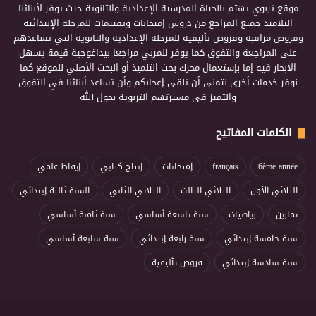
موقع تربوي يهتم بالحياة المدرسية الإعدادية والثانوية حيث يوفر لأبنائنا
التلاميذ جميع المراجع من دروس إمتحانات وتقييمات للمرحلة الإبتدائية
وفروض مراقبة وفروض تأليفية للمرحلة الإعدادية والثانوية التي تساعدهم
على المراجعة والتفوق كما يوفر للمربي مراجعا بيداغوجية قيمة يسهل
الابحار فيه إما بإستعمال محرك بحث التلميذ أو البحث الأصلي للموقع كما
نوفر خدمات أخرى نتمنى أن تلقى إعجابكم وأن تساعد أبنائنا في التفوق
والتميز في مسيرتهم التربوية بحول الله
الكلمات المفاتيح
6ème année
français
إمتحانات
إنتاج كتابي
إيقاظ علمي
الثلاثي الأول
الثلاثي الثالث
الثلاثي الثاني
السنة ثالثة إبتدائي
تمارين
رياضيات
سنة تاسعة أساسي
سنة ثامنة أساسي
سنة خامسة إبتدائي
سنة رابعة إبتدائي
سنة سابعة أساسي
سنة سادسة إبتدائي
فروض تأليفية