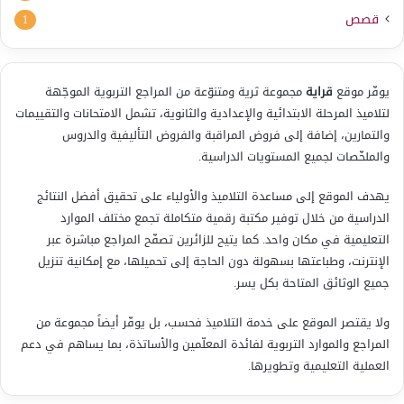
قصص
1
يوفّر موقع
قراية
مجموعة ثرية ومتنوّعة من المراجع التربوية الموجّهة
لتلاميذ المرحلة الابتدائية والإعدادية والثانوية، تشمل الامتحانات والتقييمات
والتمارين، إضافة إلى فروض المراقبة والفروض التأليفية والدروس
والملخّصات لجميع المستويات الدراسية.
يهدف الموقع إلى مساعدة التلاميذ والأولياء على تحقيق أفضل النتائج
الدراسية من خلال توفير مكتبة رقمية متكاملة تجمع مختلف الموارد
التعليمية في مكان واحد. كما يتيح للزائرين تصفّح المراجع مباشرة عبر
الإنترنت، وطباعتها بسهولة دون الحاجة إلى تحميلها، مع إمكانية تنزيل
جميع الوثائق المتاحة بكل يسر.
ولا يقتصر الموقع على خدمة التلاميذ فحسب، بل يوفّر أيضاً مجموعة من
المراجع والموارد التربوية لفائدة المعلّمين والأساتذة، بما يساهم في دعم
العملية التعليمية وتطويرها.