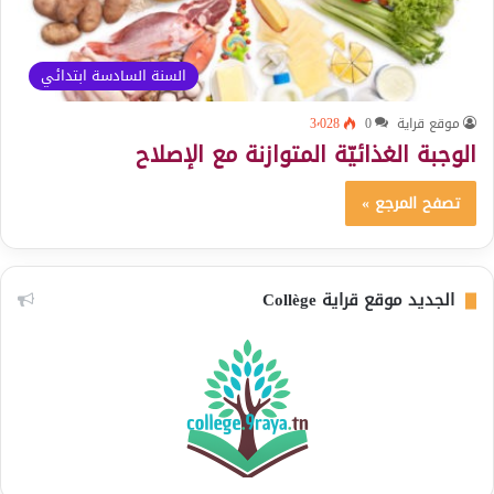
السنة السادسة ابتدائي
موقع قراية
0
3٬028
الوجبة الغذائيّة المتوازنة مع الإصلاح
تصفح المرجع »
الجديد موقع قراية Collège