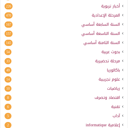
أخبار تربوية
226
المرحلة الإعدادية
470
السنة السابعة أساسي
167
السنة التاسعة أساسي
157
السنة الثامنة أساسي
145
بحوث عربية
54
مرحلة تحضيرية
33
باكالوريا
49
علوم تجريبية
14
رياضيات
10
اقتصاد وتصرف
8
تقنية
6
آداب
5
إعلامية
informatique
2