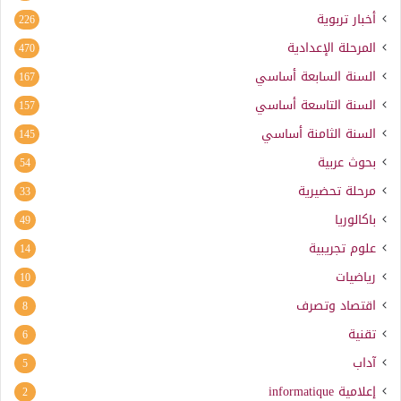
أخبار تربوية
226
المرحلة الإعدادية
470
السنة السابعة أساسي
167
السنة التاسعة أساسي
157
السنة الثامنة أساسي
145
بحوث عربية
54
مرحلة تحضيرية
33
باكالوريا
49
علوم تجريبية
14
رياضيات
10
اقتصاد وتصرف
8
تقنية
6
آداب
5
إعلامية
informatique
2