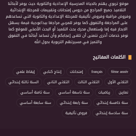
موقع تربوي يهتم بالحياة المدرسية الإعدادية والثانوية حيث يوفر لأبنائنا
التلاميذ جميع المراجع من دروس إمتحانات وتقييمات للمرحلة الإبتدائية
وفروض مراقبة وفروض تأليفية للمرحلة الإعدادية والثانوية التي تساعدهم
على المراجعة والتفوق كما يوفر للمربي مراجعا بيداغوجية قيمة يسهل
الابحار فيه إما بإستعمال محرك بحث التلميذ أو البحث الأصلي للموقع كما
نوفر خدمات أخرى نتمنى أن تلقى إعجابكم وأن تساعد أبنائنا في التفوق
والتميز في مسيرتهم التربوية بحول الله
الكلمات المفاتيح
6ème année
français
إمتحانات
إنتاج كتابي
إيقاظ علمي
الثلاثي الأول
الثلاثي الثالث
الثلاثي الثاني
السنة ثالثة إبتدائي
تمارين
رياضيات
سنة تاسعة أساسي
سنة ثامنة أساسي
سنة خامسة إبتدائي
سنة رابعة إبتدائي
سنة سابعة أساسي
سنة سادسة إبتدائي
فروض تأليفية