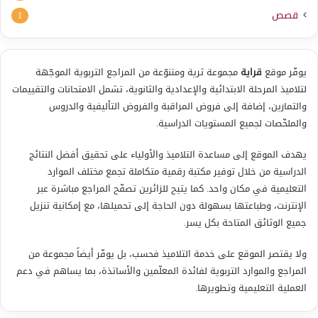
قصص
1
يوفّر موقع
قراية
مجموعة ثرية ومتنوّعة من المراجع التربوية الموجّهة
لتلاميذ المرحلة الابتدائية والإعدادية والثانوية، تشمل الامتحانات والتقييمات
والتمارين، إضافة إلى فروض المراقبة والفروض التأليفية والدروس
والملخّصات لجميع المستويات الدراسية.
يهدف الموقع إلى مساعدة التلاميذ والأولياء على تحقيق أفضل النتائج
الدراسية من خلال توفير مكتبة رقمية متكاملة تجمع مختلف الموارد
التعليمية في مكان واحد. كما يتيح للزائرين تصفّح المراجع مباشرة عبر
الإنترنت، وطباعتها بسهولة دون الحاجة إلى تحميلها، مع إمكانية تنزيل
جميع الوثائق المتاحة بكل يسر.
ولا يقتصر الموقع على خدمة التلاميذ فحسب، بل يوفّر أيضاً مجموعة من
المراجع والموارد التربوية لفائدة المعلّمين والأساتذة، بما يساهم في دعم
العملية التعليمية وتطويرها.