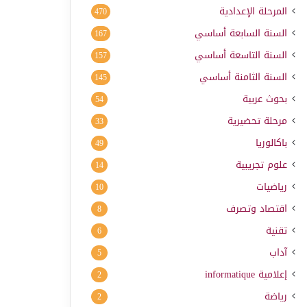
المرحلة الإعدادية
470
السنة السابعة أساسي
167
السنة التاسعة أساسي
157
السنة الثامنة أساسي
145
بحوث عربية
54
مرحلة تحضيرية
33
باكالوريا
49
علوم تجريبية
14
رياضيات
10
اقتصاد وتصرف
8
تقنية
6
آداب
5
إعلامية
informatique
2
رياضة
2