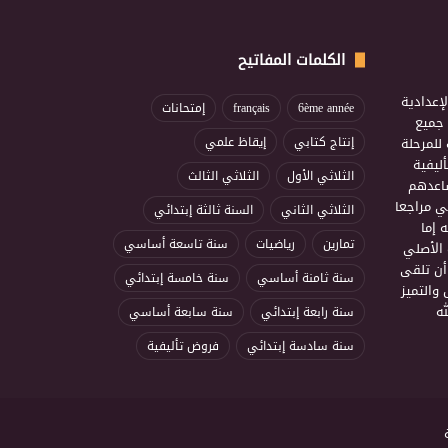
الكلمات المفاتيح
إعدادية
6ème année
français
إمتحانات
ذ جميع
للمرحلة
إنتاج كتابي
إيقاظ علمي
ليفية
الثلاثي الأول
الثلاثي الثالث
ساعدهم
ي مراجعا
الثلاثي الثاني
السنة ثالثة إبتدائي
 إما
تمارين
رياضيات
سنة تاسعة أساسي
 الأصلي
أن تلقى
سنة ثامنة أساسي
سنة خامسة إبتدائي
 والتميز
ه
سنة رابعة إبتدائي
سنة سابعة أساسي
سنة سادسة إبتدائي
فروض تأليفية