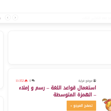
د لغة الثلاثي الثالث
ب
موقع قراية
0
11٬352
استعمال قواعد اللغة – رسم و إملاء
– الهمزة المتوسطة
تصفح المرجع »