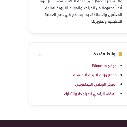
ولا يقتصر الموقع على خدمة التلاميذ فحسب، بل يوفّر
أيضاً مجموعة من المراجع والموارد التربوية لفائدة
المعلّمين والأساتذة، بما يساهم في دعم العملية
التعليمية وتطويرها.
روابط مفيدة
موقع Edunet.tn
موقع وزارة التربية التونسية
المركز الوطني البيداغوجي
الفضاء الرقمي للمراجعة والتدارك