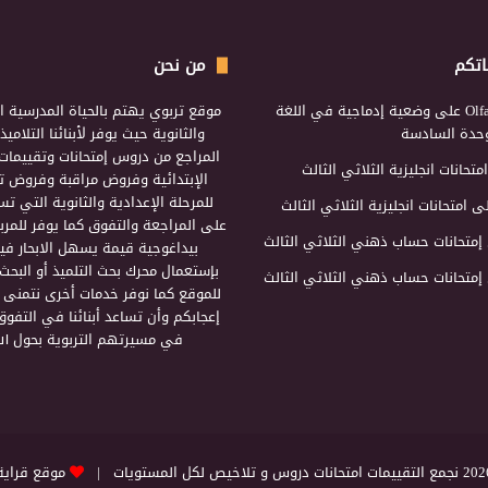
اتكم
من نحن
Olf
على
وضعية إدماجية في اللغة
موقع تربوي يهتم بالحياة المدرسية ال
لوحدة السادسة
والثانوية حيث يوفر لأبنائنا التلامي
المراجع من دروس إمتحانات وتقييمات 
امتحانات انجليزية الثلاثي الثالث
الإبتدائية وفروض مراقبة وفروض تأ
للمرحلة الإعدادية والثانوية التي ت
ى
امتحانات انجليزية الثلاثي الثالث
على المراجعة والتفوق كما يوفر للمرب
إمتحانات حساب ذهني الثلاثي الثالث
بيداغوجية قيمة يسهل الابحار فيه
بإستعمال محرك بحث التلميذ أو البحث
إمتحانات حساب ذهني الثلاثي الثالث
للموقع كما نوفر خدمات أخرى نتمنى 
إعجابكم وأن تساعد أبنائنا في التفوق
في مسيرتهم التربوية بحول الل
التقييمات امتحانات دروس و تلاخيص لكل المستويات |
موقع قراية