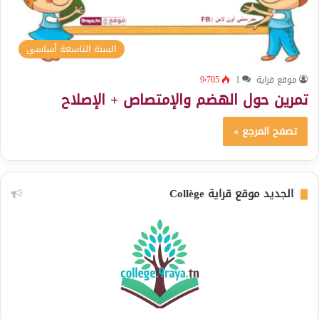
السنة التاسعة أساسي
موقع قراية
1
9٬705
تمرين حول الهضم والإمتصاص + الإصلاح
تصفح المرجع »
الجديد موقع قراية Collège