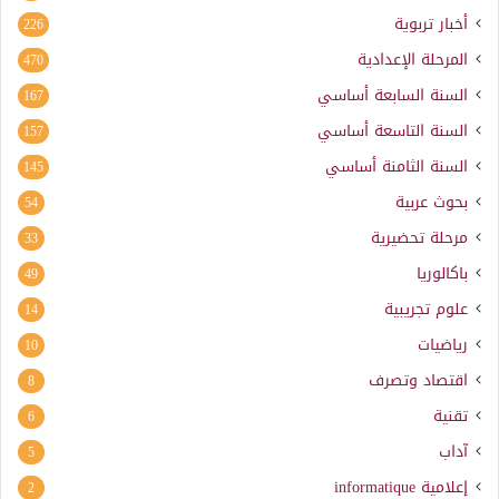
أخبار تربوية
226
المرحلة الإعدادية
470
السنة السابعة أساسي
167
السنة التاسعة أساسي
157
السنة الثامنة أساسي
145
بحوث عربية
54
مرحلة تحضيرية
33
باكالوريا
49
علوم تجريبية
14
رياضيات
10
اقتصاد وتصرف
8
تقنية
6
آداب
5
إعلامية
informatique
2