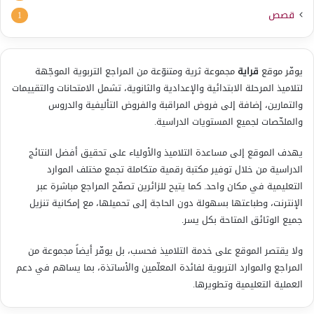
قصص
1
يوفّر موقع
قراية
مجموعة ثرية ومتنوّعة من المراجع التربوية الموجّهة
لتلاميذ المرحلة الابتدائية والإعدادية والثانوية، تشمل الامتحانات والتقييمات
والتمارين، إضافة إلى فروض المراقبة والفروض التأليفية والدروس
والملخّصات لجميع المستويات الدراسية.
يهدف الموقع إلى مساعدة التلاميذ والأولياء على تحقيق أفضل النتائج
الدراسية من خلال توفير مكتبة رقمية متكاملة تجمع مختلف الموارد
التعليمية في مكان واحد. كما يتيح للزائرين تصفّح المراجع مباشرة عبر
الإنترنت، وطباعتها بسهولة دون الحاجة إلى تحميلها، مع إمكانية تنزيل
جميع الوثائق المتاحة بكل يسر.
ولا يقتصر الموقع على خدمة التلاميذ فحسب، بل يوفّر أيضاً مجموعة من
المراجع والموارد التربوية لفائدة المعلّمين والأساتذة، بما يساهم في دعم
العملية التعليمية وتطويرها.