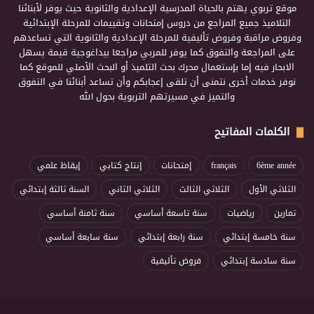
موقع تربوي يهتم بالحياة المدرسية الإعدادية والثانوية حيث يوفر لأبنائنا
التلاميذ جميع المراجع من دروس إمتحانات وتقييمات للمرحلة الإبتدائية
وفروض مراقبة وفروض تأليفية للمرحلة الإعدادية والثانوية التي تساعدهم
على المراجعة والتفوق كما يوفر للمربي مراجعا بيداغوجية قيمة يسهل
الابحار فيه إما بإستعمال محرك بحث التلميذ أو البحث الأصلي للموقع كما
نوفر خدمات أخرى نتمنى أن تلقى إعجابكم وأن تساعد أبنائنا في التفوق
والتميز في مسيرتهم التربوية بحول الله
الكلمات المفاتيح
6ème année
français
إمتحانات
إنتاج كتابي
إيقاظ علمي
الثلاثي الأول
الثلاثي الثالث
الثلاثي الثاني
السنة ثالثة إبتدائي
تمارين
رياضيات
سنة تاسعة أساسي
سنة ثامنة أساسي
سنة خامسة إبتدائي
سنة رابعة إبتدائي
سنة سابعة أساسي
سنة سادسة إبتدائي
فروض تأليفية