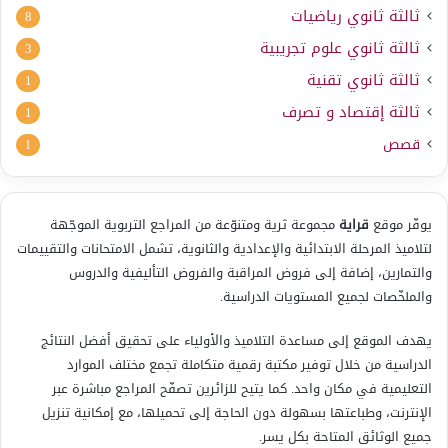
ثالثة ثانوي رياضيات
8
ثالثة ثانوي علوم تجريبية
3
ثالثة ثانوي تقنية
1
ثالثة إقتصاد و تصرف
1
قصص
1
يوفّر موقع
قراية
مجموعة ثرية ومتنوّعة من المراجع التربوية الموجّهة
لتلاميذ المرحلة الابتدائية والإعدادية والثانوية، تشمل الامتحانات والتقييمات
والتمارين، إضافة إلى فروض المراقبة والفروض التأليفية والدروس
والملخّصات لجميع المستويات الدراسية.
يهدف الموقع إلى مساعدة التلاميذ والأولياء على تحقيق أفضل النتائج
الدراسية من خلال توفير مكتبة رقمية متكاملة تجمع مختلف الموارد
التعليمية في مكان واحد. كما يتيح للزائرين تصفّح المراجع مباشرة عبر
الإنترنت، وطباعتها بسهولة دون الحاجة إلى تحميلها، مع إمكانية تنزيل
جميع الوثائق المتاحة بكل يسر.