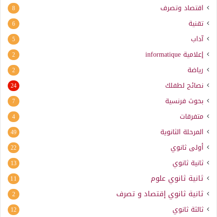
اقتصاد وتصرف
8
تقنية
6
آداب
5
إعلامية
informatique
2
رياضة
2
نصائح لطفلك
24
بحوث فرنسية
7
متفرقات
4
المرحلة الثانوية
49
أولى ثانوي
22
ثانية ثانوي
13
ثانية ثانوي علوم
11
ثانية ثانوي إقتصاد و تصرف
2
ثالثة ثانوي
12