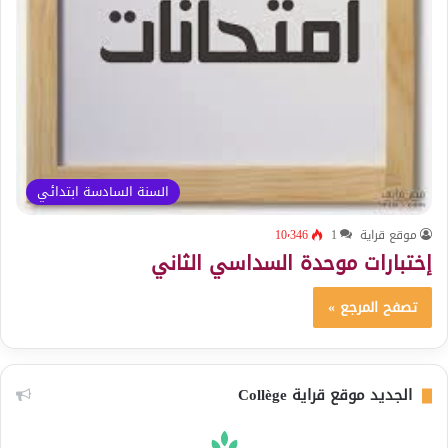
السنة السادسة ابتدائي
موقع قراية
1
10٬346
إختبارات موحدة السداسي الثاني
تصفح المرجع »
الجديد موقع قراية Collège