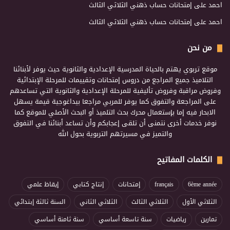
احمد
على
إمتحانات حساب ذهني الثلاثي الثالث
احمد
على
إمتحانات حساب ذهني الثلاثي الثالث
من نحن
موقع تربوي يهتم بالحياة المدرسية الإعدادية والثانوية حيث يوفر لأبنائنا
التلاميذ جميع المراجع من دروس إمتحانات وتقييمات للمرحلة الإبتدائية
وفروض مراقبة وفروض تأليفية للمرحلة الإعدادية والثانوية التي تساعدهم
على المراجعة والتفوق كما يوفر للمربي مراجعا بيداغوجية قيمة يسهل
الابحار فيه إما بإستعمال محرك بحث التلميذ أو البحث الأصلي للموقع كما
نوفر خدمات أخرى نتمنى أن تلقى إعجابكم وأن تساعد أبنائنا في التفوق
والتميز في مسيرتهم التربوية بحول الله
الكلمات المفاتيح
6ème année
français
إمتحانات
إنتاج كتابي
إيقاظ علمي
الثلاثي الأول
الثلاثي الثالث
الثلاثي الثاني
السنة ثالثة إبتدائي
تمارين
رياضيات
سنة تاسعة أساسي
سنة ثامنة أساسي