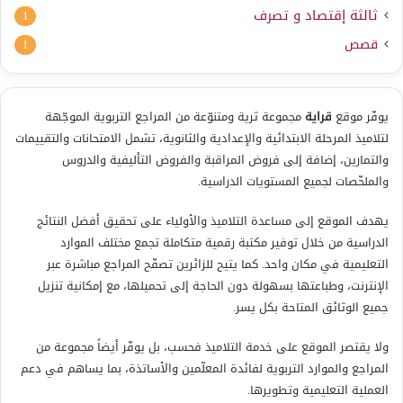
ثالثة إقتصاد و تصرف
1
قصص
1
يوفّر موقع
قراية
مجموعة ثرية ومتنوّعة من المراجع التربوية الموجّهة
لتلاميذ المرحلة الابتدائية والإعدادية والثانوية، تشمل الامتحانات والتقييمات
والتمارين، إضافة إلى فروض المراقبة والفروض التأليفية والدروس
والملخّصات لجميع المستويات الدراسية.
يهدف الموقع إلى مساعدة التلاميذ والأولياء على تحقيق أفضل النتائج
الدراسية من خلال توفير مكتبة رقمية متكاملة تجمع مختلف الموارد
التعليمية في مكان واحد. كما يتيح للزائرين تصفّح المراجع مباشرة عبر
الإنترنت، وطباعتها بسهولة دون الحاجة إلى تحميلها، مع إمكانية تنزيل
جميع الوثائق المتاحة بكل يسر.
ولا يقتصر الموقع على خدمة التلاميذ فحسب، بل يوفّر أيضاً مجموعة من
المراجع والموارد التربوية لفائدة المعلّمين والأساتذة، بما يساهم في دعم
العملية التعليمية وتطويرها.