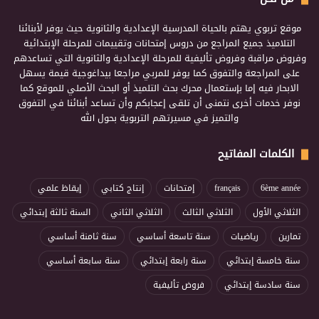
موقع تربوي يهتم بالحياة المدرسية الإعدادية والثانوية حيث يوفر لأبنائنا
التلاميذ جميع المراجع من دروس إمتحانات وتقييمات للمرحلة الإبتدائية
وفروض مراقبة وفروض تأليفية للمرحلة الإعدادية والثانوية التي تساعدهم
على المراجعة والتفوق كما يوفر للمربي مراجعا بيداغوجية قيمة يسهل
الابحار فيه إما بإستعمال محرك بحث التلميذ أو البحث الأصلي للموقع كما
نوفر خدمات أخرى نتمنى أن تلقى إعجابكم وأن تساعد أبنائنا في التفوق
والتميز في مسيرتهم التربوية بحول الله
الكلمات المفاتيح
6ème année
français
إمتحانات
إنتاج كتابي
إيقاظ علمي
الثلاثي الأول
الثلاثي الثالث
الثلاثي الثاني
السنة ثالثة إبتدائي
تمارين
رياضيات
سنة تاسعة أساسي
سنة ثامنة أساسي
سنة خامسة إبتدائي
سنة رابعة إبتدائي
سنة سابعة أساسي
سنة سادسة إبتدائي
فروض تأليفية