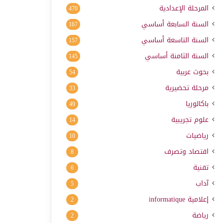
المرحلة الإعدادية
470
السنة السابعة أساسي
167
السنة التاسعة أساسي
157
السنة الثامنة أساسي
145
بحوث عربية
54
مرحلة تحضيرية
33
باكالوريا
49
علوم تجريبية
14
رياضيات
10
اقتصاد وتصرف
8
تقنية
6
آداب
5
إعلامية
informatique
2
رياضة
2