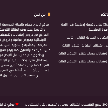
اتكم
من نحن
Olf
على
وضعية إدماجية في اللغة
موقع تربوي يهتم بالحياة المدرسية ال
لوحدة السادسة
والثانوية حيث يوفر لأبنائنا التلامي
المراجع من دروس إمتحانات وتقييمات 
امتحانات انجليزية الثلاثي الثالث
الإبتدائية وفروض مراقبة وفروض تأ
للمرحلة الإعدادية والثانوية التي ت
ى
امتحانات انجليزية الثلاثي الثالث
على المراجعة والتفوق كما يوفر للمرب
إمتحانات حساب ذهني الثلاثي الثالث
بيداغوجية قيمة يسهل الابحار فيه
بإستعمال محرك بحث التلميذ أو البحث
إمتحانات حساب ذهني الثلاثي الثالث
للموقع كما نوفر خدمات أخرى نتمنى 
إعجابكم وأن تساعد أبنائنا في التفوق
في مسيرتهم التربوية بحول الل
التقييمات امتحانات دروس و تلاخيص لكل المستويات |
موقع قراية