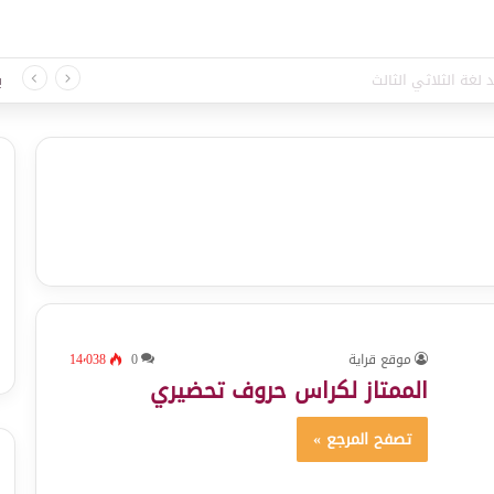
 لغة الثلاثي الثالث
ب
موقع قراية
0
14٬038
الممتاز لكراس حروف تحضيري
تصفح المرجع »