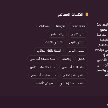
الكلمات المفاتيح
إعدادية
6ème année
français
إمتحانات
ذ جميع
للمرحلة
إنتاج كتابي
إيقاظ علمي
ليفية
الثلاثي الأول
الثلاثي الثالث
ساعدهم
ي مراجعا
الثلاثي الثاني
السنة ثالثة إبتدائي
 إما
تمارين
رياضيات
سنة تاسعة أساسي
 الأصلي
أن تلقى
سنة ثامنة أساسي
سنة خامسة إبتدائي
 والتميز
ه
سنة رابعة إبتدائي
سنة سابعة أساسي
سنة سادسة إبتدائي
فروض تأليفية