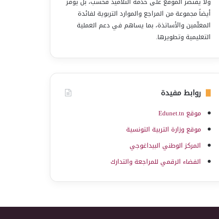
ولا يقتصر الموقع على خدمة التلاميذ فحسب، بل يوفّر
أيضاً مجموعة من المراجع والموارد التربوية لفائدة
المعلّمين والأساتذة، بما يساهم في دعم العملية
التعليمية وتطويرها.
روابط مفيدة
موقع Edunet.tn
موقع وزارة التربية التونسية
المركز الوطني البيداغوجي
الفضاء الرقمي للمراجعة والتدارك