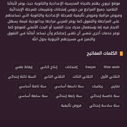
موقع تربوي يهتم بالحياة المدرسية الإعدادية والثانوية حيث يوفر لأبنائنا
التلاميذ جميع المراجع من دروس إمتحانات وتقييمات للمرحلة الإبتدائية
وفروض مراقبة وفروض تأليفية للمرحلة الإعدادية والثانوية التي تساعدهم
على المراجعة والتفوق كما يوفر للمربي مراجعا بيداغوجية قيمة يسهل
الابحار فيه إما بإستعمال محرك بحث التلميذ أو البحث الأصلي للموقع كما
نوفر خدمات أخرى نتمنى أن تلقى إعجابكم وأن تساعد أبنائنا في التفوق
والتميز في مسيرتهم التربوية بحول الله
الكلمات المفاتيح
6ème année
français
إمتحانات
إنتاج كتابي
إيقاظ علمي
الثلاثي الأول
الثلاثي الثالث
الثلاثي الثاني
السنة ثالثة إبتدائي
تمارين
رياضيات
سنة تاسعة أساسي
سنة ثامنة أساسي
سنة خامسة إبتدائي
سنة رابعة إبتدائي
سنة سابعة أساسي
سنة سادسة إبتدائي
فروض تأليفية