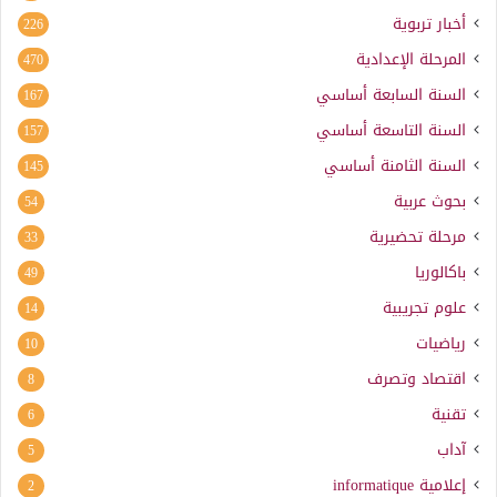
أخبار تربوية
226
المرحلة الإعدادية
470
السنة السابعة أساسي
167
السنة التاسعة أساسي
157
السنة الثامنة أساسي
145
بحوث عربية
54
مرحلة تحضيرية
33
باكالوريا
49
علوم تجريبية
14
رياضيات
10
اقتصاد وتصرف
8
تقنية
6
آداب
5
إعلامية
informatique
2