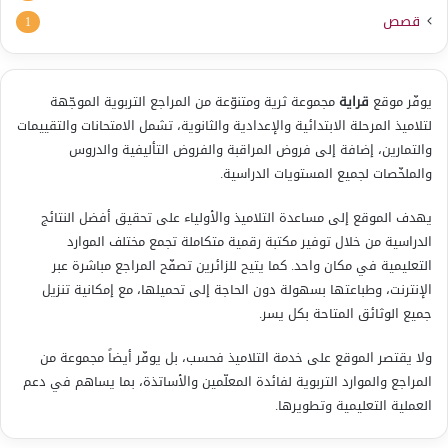
قصص
1
يوفّر موقع
قراية
مجموعة ثرية ومتنوّعة من المراجع التربوية الموجّهة
لتلاميذ المرحلة الابتدائية والإعدادية والثانوية، تشمل الامتحانات والتقييمات
والتمارين، إضافة إلى فروض المراقبة والفروض التأليفية والدروس
والملخّصات لجميع المستويات الدراسية.
يهدف الموقع إلى مساعدة التلاميذ والأولياء على تحقيق أفضل النتائج
الدراسية من خلال توفير مكتبة رقمية متكاملة تجمع مختلف الموارد
التعليمية في مكان واحد. كما يتيح للزائرين تصفّح المراجع مباشرة عبر
الإنترنت، وطباعتها بسهولة دون الحاجة إلى تحميلها، مع إمكانية تنزيل
جميع الوثائق المتاحة بكل يسر.
ولا يقتصر الموقع على خدمة التلاميذ فحسب، بل يوفّر أيضاً مجموعة من
المراجع والموارد التربوية لفائدة المعلّمين والأساتذة، بما يساهم في دعم
العملية التعليمية وتطويرها.