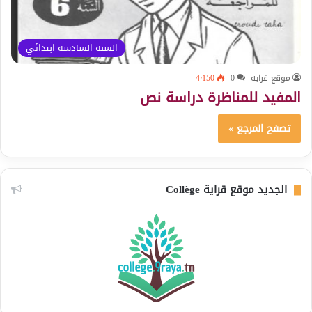
السنة السادسة ابتدائي
موقع قراية
0
4٬150
المفيد للمناظرة دراسة نص
تصفح المرجع »
الجديد موقع قراية Collège