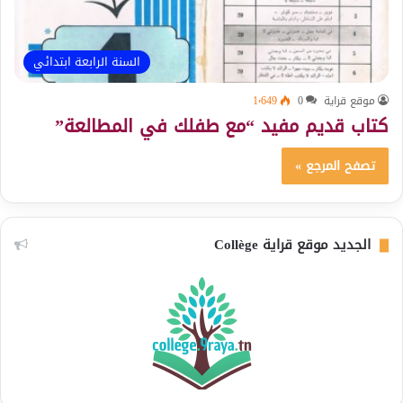
السنة الرابعة ابتدائي
موقع قراية
0
1٬649
كتاب قديم مفيد “مع طفلك في المطالعة”
تصفح المرجع »
الجديد موقع قراية Collège