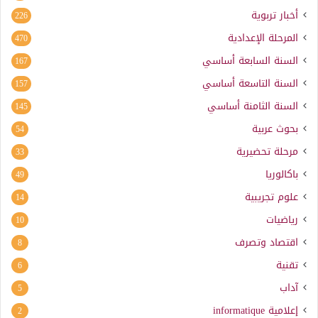
أخبار تربوية
226
المرحلة الإعدادية
470
السنة السابعة أساسي
167
السنة التاسعة أساسي
157
السنة الثامنة أساسي
145
بحوث عربية
54
مرحلة تحضيرية
33
باكالوريا
49
علوم تجريبية
14
رياضيات
10
اقتصاد وتصرف
8
تقنية
6
آداب
5
إعلامية
informatique
2