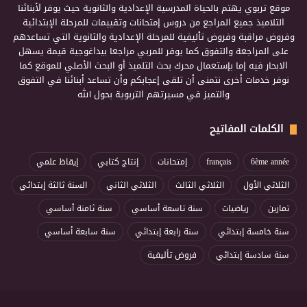
موقع تربوي يهتم بالحياة المدرسية الإعدادية والثانوية حيث يوفر لأبنائنا
التلاميذ جميع المراجع من دروس إمتحانات وتقييمات للمرحلة الإبتدائية
وفروض مراقبة وفروض تأليفية للمرحلة الإعدادية والثانوية التي تساعدهم
على المراجعة والتفوق كما يوفر للمربي مراجعا بيداغوجية قيمة يسهل
الابحار فيه إما بإستعمال محرك بحث التلميذ أو البحث الأصلي للموقع كما
نوفر خدمات أخرى نتمنى أن تلقى إعجابكم وأن تساعد أبنائنا في التفوق
والتميز في مسيرتهم التربوية بحول الله
الكلمات المفاتيح
6ème année
français
إمتحانات
إنتاج كتابي
إيقاظ علمي
الثلاثي الأول
الثلاثي الثالث
الثلاثي الثاني
السنة ثالثة إبتدائي
تمارين
رياضيات
سنة تاسعة أساسي
سنة ثامنة أساسي
سنة خامسة إبتدائي
سنة رابعة إبتدائي
سنة سابعة أساسي
سنة سادسة إبتدائي
فروض تأليفية