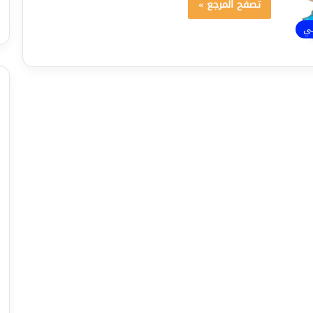
تصفح المرجع »
ئي