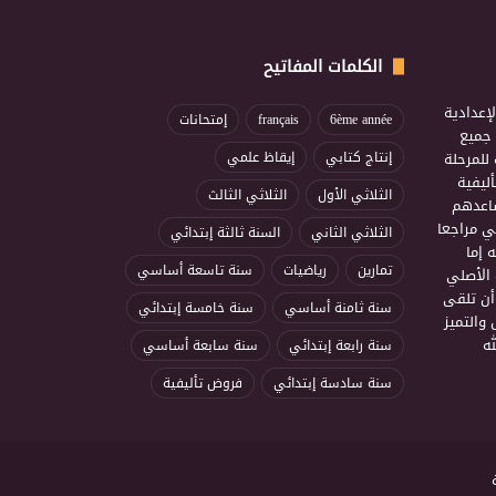
الكلمات المفاتيح
إعدادية
6ème année
français
إمتحانات
ذ جميع
للمرحلة
إنتاج كتابي
إيقاظ علمي
ليفية
الثلاثي الأول
الثلاثي الثالث
ساعدهم
ي مراجعا
الثلاثي الثاني
السنة ثالثة إبتدائي
 إما
تمارين
رياضيات
سنة تاسعة أساسي
 الأصلي
أن تلقى
سنة ثامنة أساسي
سنة خامسة إبتدائي
 والتميز
ه
سنة رابعة إبتدائي
سنة سابعة أساسي
سنة سادسة إبتدائي
فروض تأليفية