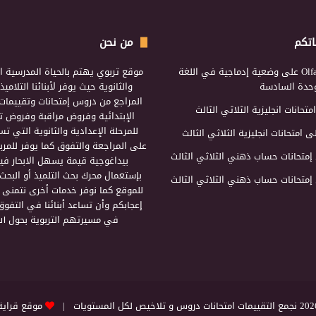
اتكم
من نحن
Olf
على
وضعية إدماجية في اللغة
موقع تربوي يهتم بالحياة المدرسية ال
لوحدة السادسة
والثانوية حيث يوفر لأبنائنا التلامي
المراجع من دروس إمتحانات وتقييمات 
امتحانات انجليزية الثلاثي الثالث
الإبتدائية وفروض مراقبة وفروض تأ
للمرحلة الإعدادية والثانوية التي ت
ى
امتحانات انجليزية الثلاثي الثالث
على المراجعة والتفوق كما يوفر للمرب
إمتحانات حساب ذهني الثلاثي الثالث
بيداغوجية قيمة يسهل الابحار فيه
بإستعمال محرك بحث التلميذ أو البحث
إمتحانات حساب ذهني الثلاثي الثالث
للموقع كما نوفر خدمات أخرى نتمنى 
إعجابكم وأن تساعد أبنائنا في التفوق
في مسيرتهم التربوية بحول الل
التقييمات امتحانات دروس و تلاخيص لكل المستويات |
موقع قراية