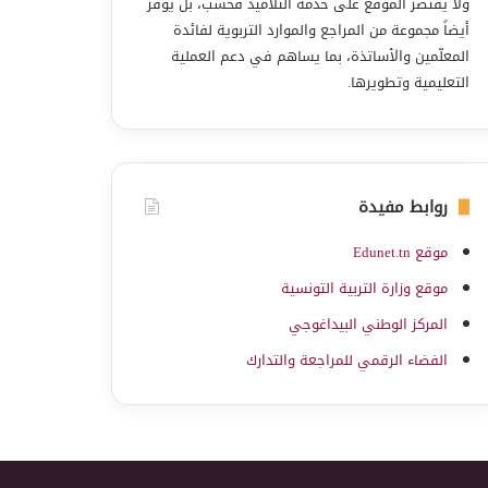
ولا يقتصر الموقع على خدمة التلاميذ فحسب، بل يوفّر
أيضاً مجموعة من المراجع والموارد التربوية لفائدة
المعلّمين والأساتذة، بما يساهم في دعم العملية
التعليمية وتطويرها.
روابط مفيدة
موقع Edunet.tn
موقع وزارة التربية التونسية
المركز الوطني البيداغوجي
الفضاء الرقمي للمراجعة والتدارك