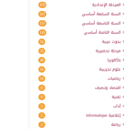
المرحلة الإعدادية
470
السنة السابعة أساسي
167
السنة التاسعة أساسي
157
السنة الثامنة أساسي
145
بحوث عربية
54
مرحلة تحضيرية
33
باكالوريا
49
علوم تجريبية
14
رياضيات
10
اقتصاد وتصرف
8
تقنية
6
آداب
5
إعلامية
informatique
2
رياضة
2