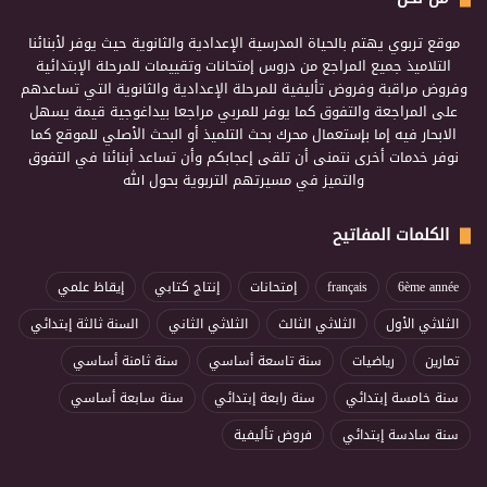
موقع تربوي يهتم بالحياة المدرسية الإعدادية والثانوية حيث يوفر لأبنائنا
التلاميذ جميع المراجع من دروس إمتحانات وتقييمات للمرحلة الإبتدائية
وفروض مراقبة وفروض تأليفية للمرحلة الإعدادية والثانوية التي تساعدهم
على المراجعة والتفوق كما يوفر للمربي مراجعا بيداغوجية قيمة يسهل
الابحار فيه إما بإستعمال محرك بحث التلميذ أو البحث الأصلي للموقع كما
نوفر خدمات أخرى نتمنى أن تلقى إعجابكم وأن تساعد أبنائنا في التفوق
والتميز في مسيرتهم التربوية بحول الله
الكلمات المفاتيح
6ème année
français
إمتحانات
إنتاج كتابي
إيقاظ علمي
الثلاثي الأول
الثلاثي الثالث
الثلاثي الثاني
السنة ثالثة إبتدائي
تمارين
رياضيات
سنة تاسعة أساسي
سنة ثامنة أساسي
سنة خامسة إبتدائي
سنة رابعة إبتدائي
سنة سابعة أساسي
سنة سادسة إبتدائي
فروض تأليفية