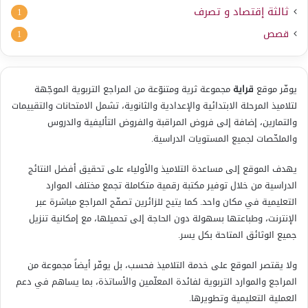
ثالثة إقتصاد و تصرف
1
قصص
1
يوفّر موقع
قراية
مجموعة ثرية ومتنوّعة من المراجع التربوية الموجّهة
لتلاميذ المرحلة الابتدائية والإعدادية والثانوية، تشمل الامتحانات والتقييمات
والتمارين، إضافة إلى فروض المراقبة والفروض التأليفية والدروس
والملخّصات لجميع المستويات الدراسية.
يهدف الموقع إلى مساعدة التلاميذ والأولياء على تحقيق أفضل النتائج
الدراسية من خلال توفير مكتبة رقمية متكاملة تجمع مختلف الموارد
التعليمية في مكان واحد. كما يتيح للزائرين تصفّح المراجع مباشرة عبر
الإنترنت، وطباعتها بسهولة دون الحاجة إلى تحميلها، مع إمكانية تنزيل
جميع الوثائق المتاحة بكل يسر.
ولا يقتصر الموقع على خدمة التلاميذ فحسب، بل يوفّر أيضاً مجموعة من
المراجع والموارد التربوية لفائدة المعلّمين والأساتذة، بما يساهم في دعم
العملية التعليمية وتطويرها.