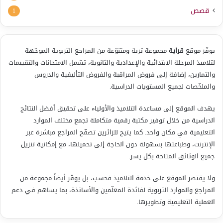
قصص
1
يوفّر موقع
قراية
مجموعة ثرية ومتنوّعة من المراجع التربوية الموجّهة
لتلاميذ المرحلة الابتدائية والإعدادية والثانوية، تشمل الامتحانات والتقييمات
والتمارين، إضافة إلى فروض المراقبة والفروض التأليفية والدروس
والملخّصات لجميع المستويات الدراسية.
يهدف الموقع إلى مساعدة التلاميذ والأولياء على تحقيق أفضل النتائج
الدراسية من خلال توفير مكتبة رقمية متكاملة تجمع مختلف الموارد
التعليمية في مكان واحد. كما يتيح للزائرين تصفّح المراجع مباشرة عبر
الإنترنت، وطباعتها بسهولة دون الحاجة إلى تحميلها، مع إمكانية تنزيل
جميع الوثائق المتاحة بكل يسر.
ولا يقتصر الموقع على خدمة التلاميذ فحسب، بل يوفّر أيضاً مجموعة من
المراجع والموارد التربوية لفائدة المعلّمين والأساتذة، بما يساهم في دعم
العملية التعليمية وتطويرها.