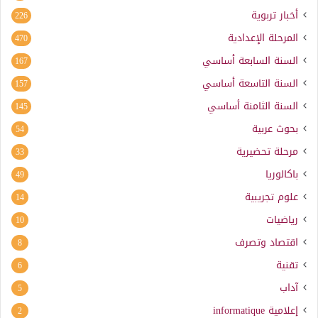
أخبار تربوية
226
المرحلة الإعدادية
470
السنة السابعة أساسي
167
السنة التاسعة أساسي
157
السنة الثامنة أساسي
145
بحوث عربية
54
مرحلة تحضيرية
33
باكالوريا
49
علوم تجريبية
14
رياضيات
10
اقتصاد وتصرف
8
تقنية
6
آداب
5
إعلامية
informatique
2