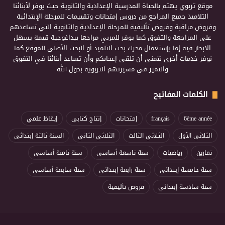
موقع تربوي يهتم بالحياة المدرسية الإعدادية والثانوية حيث يوفر لأبنائنا
التلاميذ جميع المراجع من دروس إمتحانات وتقييمات للمرحلة الإبتدائية
وفروض مراقبة وفروض تأليفية للمرحلة الإعدادية والثانوية التي تساعدهم
على المراجعة والتفوق كما يوفر للمربي مراجعا بيداغوجية قيمة يسهل
الابحار فيه إما بإستعمال محرك بحث التلميذ أو البحث الأصلي للموقع كما
نوفر خدمات أخرى نتمنى أن تلقى إعجابكم وأن تساعد أبنائنا في التفوق
والتميز في مسيرتهم التربوية بحول الله
الكلمات المفاتيح
6ème année
français
إمتحانات
إنتاج كتابي
إيقاظ علمي
الثلاثي الأول
الثلاثي الثالث
الثلاثي الثاني
السنة ثالثة إبتدائي
تمارين
رياضيات
سنة تاسعة أساسي
سنة ثامنة أساسي
سنة خامسة إبتدائي
سنة رابعة إبتدائي
سنة سابعة أساسي
سنة سادسة إبتدائي
فروض تأليفية