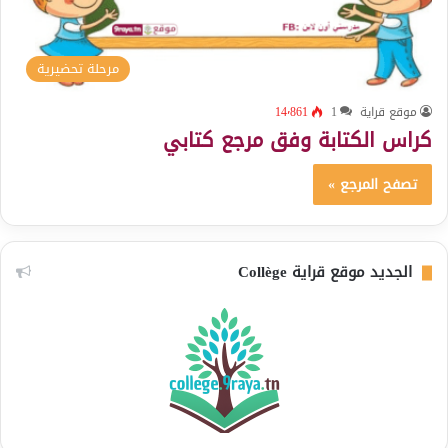
مرحلة تحضيرية
موقع قراية
1
14٬861
كراس الكتابة وفق مرجع كتابي
تصفح المرجع »
الجديد موقع قراية Collège