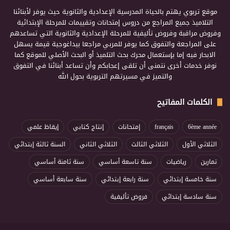
موقع تربوي يهتم بالحياة المدرسية الإعدادية والثانوية حيث يوفر لأبنائنا
التلاميذ جميع المراجع من دروس إمتحانات وتقييمات للمرحلة الإبتدائية
وفروض مراقبة وفروض تأليفية للمرحلة الإعدادية والثانوية التي تساعدهم
على المراجعة والتفوق كما يوفر للمربي مراجعا بيداغوجية قيمة يسهل
الابحار فيه إما بإستعمال محرك بحث التلميذ أو البحث الأصلي للموقع كما
نوفر خدمات أخرى نتمنى أن تلقى إعجابكم وأن تساعد أبنائنا في التفوق
والتميز في مسيرتهم التربوية بحول الله
الكلمات المفاتيح
6ème année
français
إمتحانات
إنتاج كتابي
إيقاظ علمي
الثلاثي الأول
الثلاثي الثالث
الثلاثي الثاني
السنة ثالثة إبتدائي
تمارين
رياضيات
سنة تاسعة أساسي
سنة ثامنة أساسي
سنة خامسة إبتدائي
سنة رابعة إبتدائي
سنة سابعة أساسي
سنة سادسة إبتدائي
فروض تأليفية