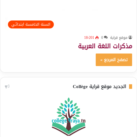
السنة الخامسة ابتدائي
موقع قراية
0
18٬201
مذكرات اللغة العربية
تصفح المرجع »
الجديد موقع قراية Collège