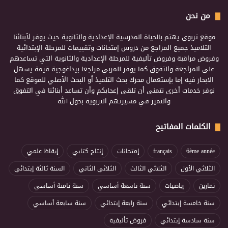
من نحن
موقع تربوي يهتم بالحياة المدرسية الإعدادية والثانوية حيث يوفر لأبنائنا
التلاميذ جميع المراجع من دروس إمتحانات وتقييمات للمرحلة الإبتدائية
وفروض مراقبة وفروض تأليفية للمرحلة الإعدادية والثانوية التي تساعدهم
على المراجعة والتفوق كما يوفر للمربي مراجعا بيداغوجية قيمة يسهل
الابحار فيه إما بإستعمال محرك بحث التلميذ أو البحث الأصلي للموقع كما
نوفر خدمات أخرى نتمنى أن تلقى إعجابكم وأن تساعد أبنائنا في التفوق
والتميز في مسيرتهم التربوية بحول الله
الكلمات المفاتيح
6ème année
français
إمتحانات
إنتاج كتابي
إيقاظ علمي
الثلاثي الأول
الثلاثي الثالث
الثلاثي الثاني
السنة ثالثة إبتدائي
تمارين
رياضيات
سنة تاسعة أساسي
سنة ثامنة أساسي
سنة خامسة إبتدائي
سنة رابعة إبتدائي
سنة سابعة أساسي
سنة سادسة إبتدائي
فروض تأليفية