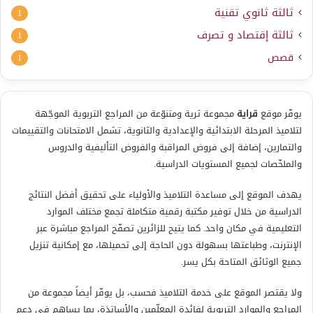
ثالثة ثانوي تقنية
1
ثالثة إقتصاد و تصرف
1
قصص
1
يوفّر موقع
قراية
مجموعة ثرية ومتنوّعة من المراجع التربوية الموجّهة
لتلاميذ المرحلة الابتدائية والإعدادية والثانوية، تشمل الامتحانات والتقييمات
والتمارين، إضافة إلى فروض المراقبة والفروض التأليفية والدروس
والملخّصات لجميع المستويات الدراسية.
يهدف الموقع إلى مساعدة التلاميذ والأولياء على تحقيق أفضل النتائج
الدراسية من خلال توفير مكتبة رقمية متكاملة تجمع مختلف الموارد
التعليمية في مكان واحد. كما يتيح للزائرين تصفّح المراجع مباشرة عبر
الإنترنت، وطباعتها بسهولة دون الحاجة إلى تحميلها، مع إمكانية تنزيل
جميع الوثائق المتاحة بكل يسر.
ولا يقتصر الموقع على خدمة التلاميذ فحسب، بل يوفّر أيضاً مجموعة من
المراجع والموارد التربوية لفائدة المعلّمين والأساتذة، بما يساهم في دعم