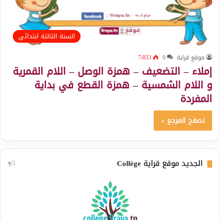
السنة الثالثة ابتدائي
موقع قراية
0
7٬833
إملاء – التضعيف – همزة الوصل – اللام القمرية
و اللام الشمسية – همزة القطع في بداية
المفردة
تصفح المرجع »
الجديد موقع قراية Collège