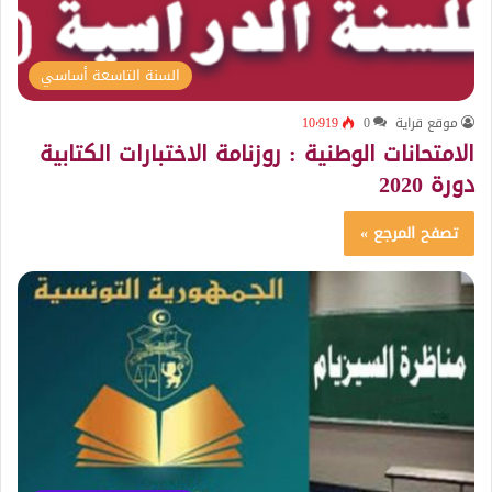
السنة التاسعة أساسي
موقع قراية
0
10٬919
الامتحانات الوطنية : روزنامة الاختبارات الكتابية
دورة 2020
تصفح المرجع »