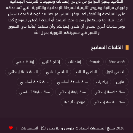
التلاميذ جميع المراجع من دروس إمتحانات وتقييمات للمرحلة الإبتدائية
وفروض مراقبة وفروض تأليفية للمرحلة الإعدادية والثانوية التي تساعدهم
على المراجعة والتفوق كما يوفر للمربي مراجعا بيداغوجية قيمة يسهل
الابحار فيه إما بإستعمال محرك بحث التلميذ أو البحث الأصلي للموقع كما
نوفر خدمات أخرى نتمنى أن تلقى إعجابكم وأن تساعد أبنائنا في التفوق
والتميز في مسيرتهم التربوية بحول الله
الكلمات المفاتيح
6ème année
français
إمتحانات
إنتاج كتابي
إيقاظ علمي
الثلاثي الأول
الثلاثي الثالث
الثلاثي الثاني
السنة ثالثة إبتدائي
تمارين
رياضيات
سنة تاسعة أساسي
سنة ثامنة أساسي
سنة خامسة إبتدائي
سنة رابعة إبتدائي
سنة سابعة أساسي
سنة سادسة إبتدائي
فروض تأليفية
2026 نجمع التقييمات امتحانات دروس و تلاخيص لكل المستويات |