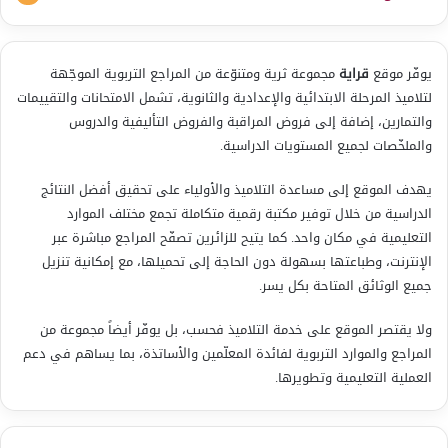
يوفّر موقع
قراية
مجموعة ثرية ومتنوّعة من المراجع التربوية الموجّهة
لتلاميذ المرحلة الابتدائية والإعدادية والثانوية، تشمل الامتحانات والتقييمات
والتمارين، إضافة إلى فروض المراقبة والفروض التأليفية والدروس
والملخّصات لجميع المستويات الدراسية.
يهدف الموقع إلى مساعدة التلاميذ والأولياء على تحقيق أفضل النتائج
الدراسية من خلال توفير مكتبة رقمية متكاملة تجمع مختلف الموارد
التعليمية في مكان واحد. كما يتيح للزائرين تصفّح المراجع مباشرة عبر
الإنترنت، وطباعتها بسهولة دون الحاجة إلى تحميلها، مع إمكانية تنزيل
جميع الوثائق المتاحة بكل يسر.
ولا يقتصر الموقع على خدمة التلاميذ فحسب، بل يوفّر أيضاً مجموعة من
المراجع والموارد التربوية لفائدة المعلّمين والأساتذة، بما يساهم في دعم
العملية التعليمية وتطويرها.