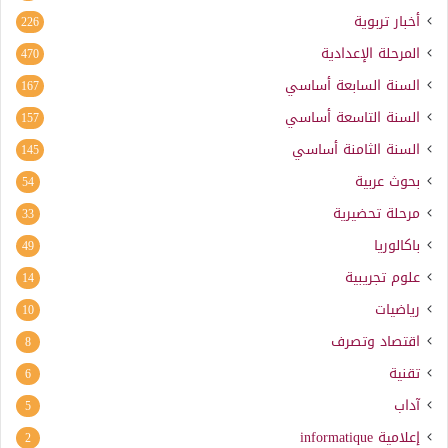
أخبار تربوية
226
المرحلة الإعدادية
470
السنة السابعة أساسي
167
السنة التاسعة أساسي
157
السنة الثامنة أساسي
145
بحوث عربية
54
مرحلة تحضيرية
33
باكالوريا
49
علوم تجريبية
14
رياضيات
10
اقتصاد وتصرف
8
تقنية
6
آداب
5
إعلامية
informatique
2