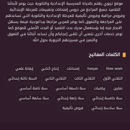
موقع تربوي يهتم بالحياة المدرسية الإعدادية والثانوية حيث يوفر لأبنائنا
التلاميذ جميع المراجع من دروس إمتحانات وتقييمات للمرحلة الإبتدائية
وفروض مراقبة وفروض تأليفية للمرحلة الإعدادية والثانوية التي تساعدهم
على المراجعة والتفوق كما يوفر للمربي مراجعا بيداغوجية قيمة يسهل
الابحار فيه إما بإستعمال محرك بحث التلميذ أو البحث الأصلي للموقع كما
نوفر خدمات أخرى نتمنى أن تلقى إعجابكم وأن تساعد أبنائنا في التفوق
والتميز في مسيرتهم التربوية بحول الله
الكلمات المفاتيح
6ème année
français
إمتحانات
إنتاج كتابي
إيقاظ علمي
الثلاثي الأول
الثلاثي الثالث
الثلاثي الثاني
السنة ثالثة إبتدائي
تمارين
رياضيات
سنة تاسعة أساسي
سنة ثامنة أساسي
سنة خامسة إبتدائي
سنة رابعة إبتدائي
سنة سابعة أساسي
سنة سادسة إبتدائي
فروض تأليفية