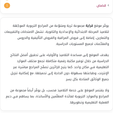
قصص
1
يوفّر موقع
قراية
مجموعة ثرية ومتنوّعة من المراجع التربوية الموجّهة
لتلاميذ المرحلة الابتدائية والإعدادية والثانوية، تشمل الامتحانات والتقييمات
والتمارين، إضافة إلى فروض المراقبة والفروض التأليفية والدروس
والملخّصات لجميع المستويات الدراسية.
يهدف الموقع إلى مساعدة التلاميذ والأولياء على تحقيق أفضل النتائج
الدراسية من خلال توفير مكتبة رقمية متكاملة تجمع مختلف الموارد
التعليمية في مكان واحد. كما يتيح للزائرين تصفّح المراجع مباشرة عبر
الإنترنت، وطباعتها بسهولة دون الحاجة إلى تحميلها، مع إمكانية تنزيل
جميع الوثائق المتاحة بكل يسر.
ولا يقتصر الموقع على خدمة التلاميذ فحسب، بل يوفّر أيضاً مجموعة من
المراجع والموارد التربوية لفائدة المعلّمين والأساتذة، بما يساهم في دعم
العملية التعليمية وتطويرها.