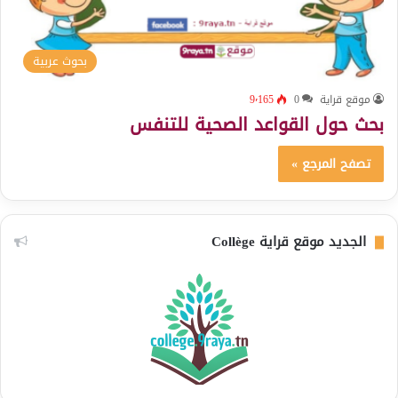
بحوث عربية
موقع قراية
0
9٬165
بحث حول القواعد الصحية للتنفس
تصفح المرجع »
الجديد موقع قراية Collège