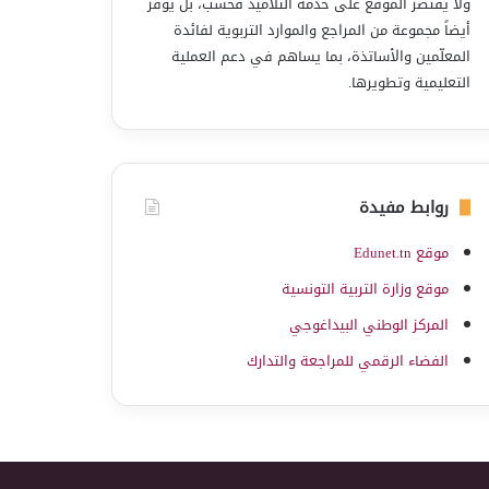
ولا يقتصر الموقع على خدمة التلاميذ فحسب، بل يوفّر
أيضاً مجموعة من المراجع والموارد التربوية لفائدة
المعلّمين والأساتذة، بما يساهم في دعم العملية
التعليمية وتطويرها.
روابط مفيدة
موقع Edunet.tn
موقع وزارة التربية التونسية
المركز الوطني البيداغوجي
الفضاء الرقمي للمراجعة والتدارك