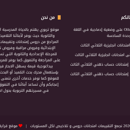
اتكم
من نحن
Olf
على
وضعية إدماجية في اللغة
موقع تربوي يهتم بالحياة المدرسية ال
لوحدة السادسة
والثانوية حيث يوفر لأبنائنا التلامي
المراجع من دروس إمتحانات وتقييمات 
امتحانات انجليزية الثلاثي الثالث
الإبتدائية وفروض مراقبة وفروض تأ
للمرحلة الإعدادية والثانوية التي ت
ى
امتحانات انجليزية الثلاثي الثالث
على المراجعة والتفوق كما يوفر للمرب
إمتحانات حساب ذهني الثلاثي الثالث
بيداغوجية قيمة يسهل الابحار فيه
بإستعمال محرك بحث التلميذ أو البحث
إمتحانات حساب ذهني الثلاثي الثالث
للموقع كما نوفر خدمات أخرى نتمنى 
إعجابكم وأن تساعد أبنائنا في التفوق
في مسيرتهم التربوية بحول الل
التقييمات امتحانات دروس و تلاخيص لكل المستويات |
موقع قراية