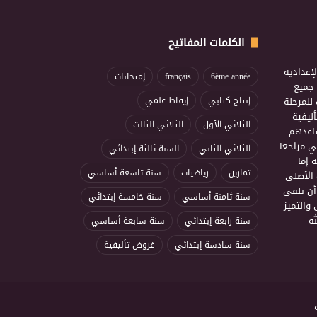
الكلمات المفاتيح
إعدادية
6ème année
français
إمتحانات
ذ جميع
للمرحلة
إنتاج كتابي
إيقاظ علمي
ليفية
الثلاثي الأول
الثلاثي الثالث
ساعدهم
ي مراجعا
الثلاثي الثاني
السنة ثالثة إبتدائي
 إما
تمارين
رياضيات
سنة تاسعة أساسي
 الأصلي
أن تلقى
سنة ثامنة أساسي
سنة خامسة إبتدائي
 والتميز
ه
سنة رابعة إبتدائي
سنة سابعة أساسي
سنة سادسة إبتدائي
فروض تأليفية