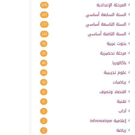
المرحلة الإعدادية
470
السنة السابعة أساسي
167
السنة التاسعة أساسي
157
السنة الثامنة أساسي
145
بحوث عربية
54
مرحلة تحضيرية
33
باكالوريا
49
علوم تجريبية
14
رياضيات
10
اقتصاد وتصرف
8
تقنية
6
آداب
5
إعلامية
informatique
2
رياضة
2