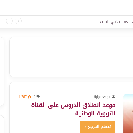
 لغة الثلاثي الثالث
ب
موقع قراية
0
1٬767
موعد انطلاق الدروس على القناة
التربوية الوطنية
تصفح المرجع »