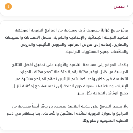
قصص
1
يوفّر موقع
قراية
مجموعة ثرية ومتنوّعة من المراجع التربوية الموجّهة
لتلاميذ المرحلة الابتدائية والإعدادية والثانوية، تشمل الامتحانات والتقييمات
والتمارين، إضافة إلى فروض المراقبة والفروض التأليفية والدروس
والملخّصات لجميع المستويات الدراسية.
يهدف الموقع إلى مساعدة التلاميذ والأولياء على تحقيق أفضل النتائج
الدراسية من خلال توفير مكتبة رقمية متكاملة تجمع مختلف الموارد
التعليمية في مكان واحد. كما يتيح للزائرين تصفّح المراجع مباشرة عبر
الإنترنت، وطباعتها بسهولة دون الحاجة إلى تحميلها، مع إمكانية تنزيل
جميع الوثائق المتاحة بكل يسر.
ولا يقتصر الموقع على خدمة التلاميذ فحسب، بل يوفّر أيضاً مجموعة من
المراجع والموارد التربوية لفائدة المعلّمين والأساتذة، بما يساهم في دعم
العملية التعليمية وتطويرها.