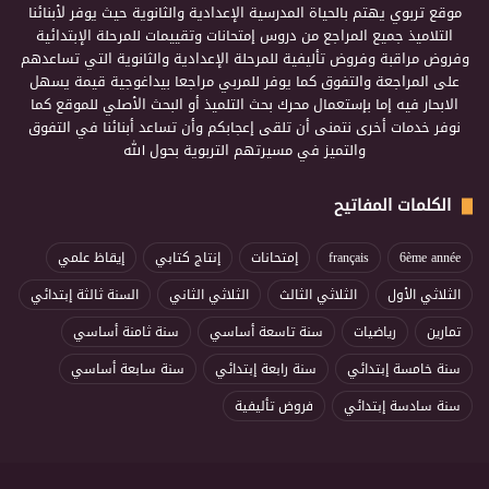
موقع تربوي يهتم بالحياة المدرسية الإعدادية والثانوية حيث يوفر لأبنائنا
التلاميذ جميع المراجع من دروس إمتحانات وتقييمات للمرحلة الإبتدائية
وفروض مراقبة وفروض تأليفية للمرحلة الإعدادية والثانوية التي تساعدهم
على المراجعة والتفوق كما يوفر للمربي مراجعا بيداغوجية قيمة يسهل
الابحار فيه إما بإستعمال محرك بحث التلميذ أو البحث الأصلي للموقع كما
نوفر خدمات أخرى نتمنى أن تلقى إعجابكم وأن تساعد أبنائنا في التفوق
والتميز في مسيرتهم التربوية بحول الله
الكلمات المفاتيح
6ème année
français
إمتحانات
إنتاج كتابي
إيقاظ علمي
الثلاثي الأول
الثلاثي الثالث
الثلاثي الثاني
السنة ثالثة إبتدائي
تمارين
رياضيات
سنة تاسعة أساسي
سنة ثامنة أساسي
سنة خامسة إبتدائي
سنة رابعة إبتدائي
سنة سابعة أساسي
سنة سادسة إبتدائي
فروض تأليفية