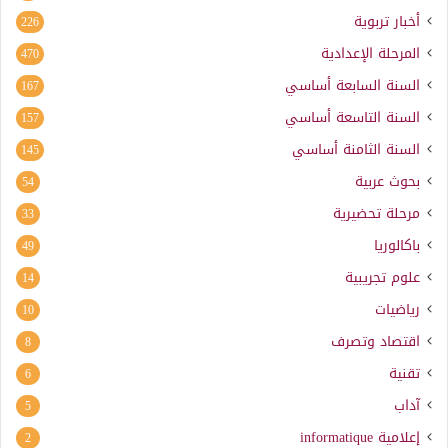
أخبار تربوية
226
المرحلة الإعدادية
470
السنة السابعة أساسي
167
السنة التاسعة أساسي
157
السنة الثامنة أساسي
145
بحوث عربية
54
مرحلة تحضيرية
33
باكالوريا
49
علوم تجريبية
14
رياضيات
10
اقتصاد وتصرف
8
تقنية
6
آداب
5
إعلامية
informatique
2